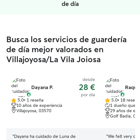
de día
Busca los servicios de guardería
de día mejor valorados en
Villajoyosa/La Vila Joiosa
desde
28 €
Dayana P.
Raquel
por día
5.0
•
1 reseña
5.0
•
18 reseña
5.0
5.0
10 años de experiencia
1 dueño que r
de
de
Villajoyosa, 03570
29 años de exp
5
5
Golf Badia, 03
estrellas
estrellas
“
Dayana ha cuidado de Luna de
“
We felt very com