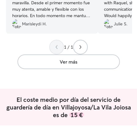
maravilla. Desde el primer momento fue
with Raquel, she
muy atenta, amable y flexible con los
communication a
horarios. En todo momento me mantuvo
Would happily h
informado de cómo estaba mi perrita,
time with Raquel 
Marisleydi H.
Julie S.
enviándome fotos y actualizaciones con
you ☺️
”
mucha frecuencia, lo que nos dio
muchísima tranquilidad. Además, antes
1 / 1
de hacer cualquier cosa nos consultó y,
con nuestro consentimiento, incluso dejó
que Luna disfrutara un rato en la piscina,
Ver más
algo que le encantó. Se nota que trata a
los perros con mucho cariño y
dedicación. Sin duda volvería a confiar
en ella y la recomiendo a cualquiera que
busque una cuidadora responsable,
El coste medio por día del servicio de
cariñosa y comprometida con el
bienestar de las mascotas. ¡Muchas
guardería de día en Villajoyosa/La Vila Joiosa
gracias por cuidar tan bien de Luna!
”
es de
15 €