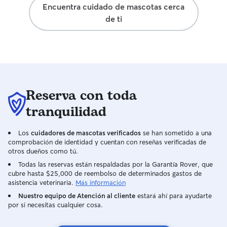
Encuentra cuidado de mascotas cerca
dedicación. Sin duda volvería a confiar
de ti
en ella y la recomiendo a cualquiera que
busque una cuidadora responsable,
cariñosa y comprometida con el
bienestar de las mascotas. ¡Muchas
gracias por cuidar tan bien de Luna!
Reserva con toda
tranquilidad
Los
cuidadores de mascotas verificados
se han sometido a una
comprobación de identidad y cuentan con reseñas verificadas de
otros dueños como tú.
Todas las reservas están respaldadas por la Garantía Rover, que
cubre hasta $25,000 de reembolso de determinados gastos de
asistencia veterinaria.
Más información
Nuestro equipo de Atención al cliente
estará ahí para ayudarte
por si necesitas cualquier cosa.