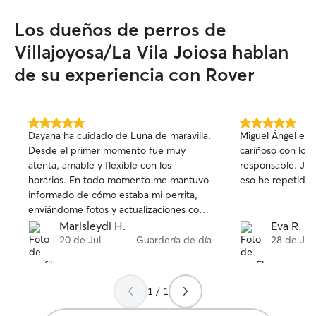
Los dueños de perros de
Villajoyosa/La Vila Joiosa hablan
de su experiencia con Rover
5.0
5.0
Dayana ha cuidado de Luna de maravilla.
Miguel Ángel es 
de
de
Desde el primer momento fue muy
cariñoso con los 
5
5
atenta, amable y flexible con los
responsable. Jac
estrellas
estrellas
horarios. En todo momento me mantuvo
eso he repetido.
informado de cómo estaba mi perrita,
enviándome fotos y actualizaciones con
mucha frecuencia, lo que nos dio
Marisleydi H.
Eva R.
muchísima tranquilidad. Además, antes
20 de Jul
Guardería de día
28 de Jun
de hacer cualquier cosa nos consultó y,
con nuestro consentimiento, incluso dejó
que Luna disfrutara un rato en la piscina,
1 / 1
algo que le encantó. Se nota que trata a
los perros con mucho cariño y