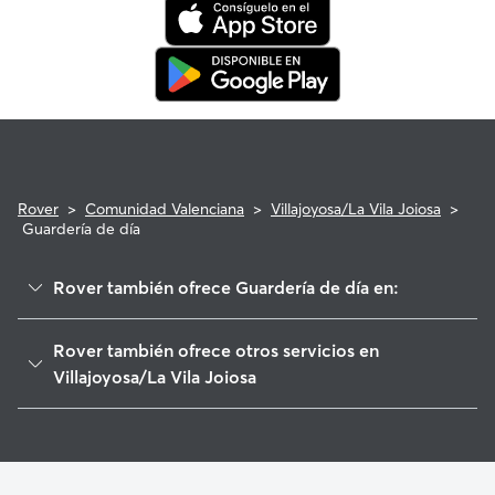
que cumpla con los requisitos.
Rover
>
Comunidad Valenciana
>
Villajoyosa/La Vila Joiosa
>
Guardería de día
Rover también ofrece Guardería de día en:
Orxeta
Rover también ofrece otros servicios en
Finestrat
Villajoyosa/La Vila Joiosa
Relleu
Cuidadores de Perros en Villajoyosa/La Vila Joiosa
Aigües
Paseadores de Perros en Villajoyosa/La Vila Joiosa
Benidorm
Cuidado de mascota en Villajoyosa/La Vila Joiosa