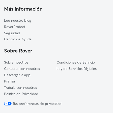
El Campello
Cuidadores a domicilio en Villajoyosa-La-Vila-Joiosa
Más información
La Nucia
Cuidadores de Gatos en Villajoyosa/La Vila Joiosa
L'Alfàs del Pi
Lee nuestro blog
Torremanzanas/La Torre de les Maçanes
RoverProtect
Benimantell
Seguridad
Beniardá
Centro de Ayuda
Alcoleja
Sobre Rover
Sobre nosotros
Condiciones de Servicio
Contacta con nosotros
Ley de Servicios Digitales
Descargar la app
Prensa
Trabaja con nosotros
Política de Privacidad
Tus preferencias de privacidad