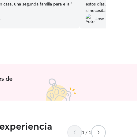
n casa, una segunda familia para ella.
”
estos días. Lo recomiendo
si necesitamos que vuelvan
Cuando la fui a recoger e
.
Jose S.
Gracias
”
es de
 experiencia
1 / 1