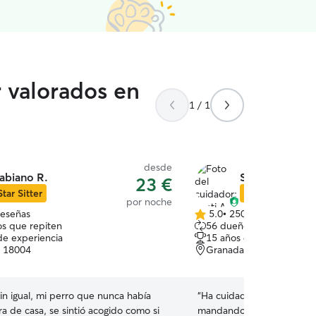
r valorados en
1 / 1
desde
abiano R.
Santi A.
23 €
Star Sitter
Star Sitter
por noche
reseñas
5.0
•
250 reseñas
5.0
s que repiten
56 dueños que repiten
de
de experiencia
15 años de experiencia
5
, 18004
Granada, 18001
estrellas
in igual, mi perro que nunca había
“
Ha cuidado muy bien de l
a de casa, se sintió acogido como si
mandando fotos y coment