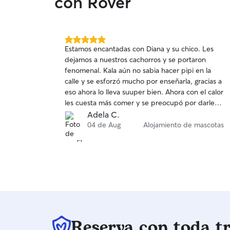
con Rover
5.0
Estamos encantadas con Diana y su chico. Les
de
dejamos a nuestros cachorros y se portaron
5
fenomenal. Kala aún no sabia hacer pipi en la
estrellas
calle y se esforzó mucho por enseñarla, gracias a
eso ahora lo lleva suuper bien. Ahora con el calor
les cuesta más comer y se preocupó por darle
incluso uno a uno los granitos. Ls cachorros son
Adela C.
muy trabajosos y ella siempre con una sonrisa y
04 de Aug
Alojamiento de mascotas
encantadora, informandonos durante todo el
día. Se los volveriamos a dejar sin dudarlo.
Muchisimas gracias por todo.
Reserva con toda t