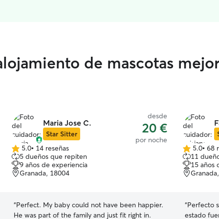
 alojamiento de mascotas mejo
desde
Maria Jose C.
F
20 €
Star Sitter
por noche
5.0
•
14 reseñas
5.0
•
68 
5.0
5.0
5 dueños que repiten
11 dueño
de
de
9 años de experiencia
15 años 
5
5
Granada, 18004
Granada
estrellas
estrellas
“
Perfect. My baby could not have been happier.
“
Perfecto s
He was part of the family and just fit right in.
estado fuer