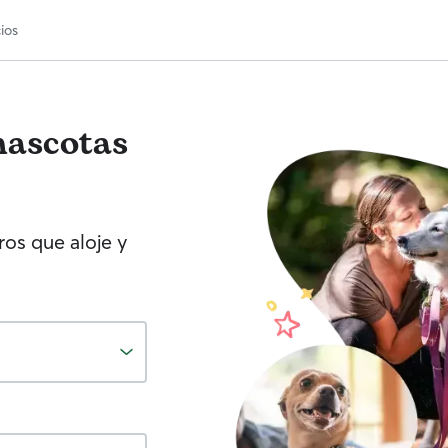
ios
mascotas
os que aloje y