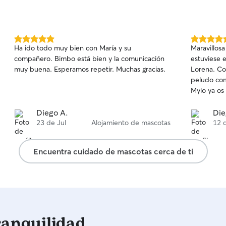
5.0
5.0
Ha ido todo muy bien con María y su
Maravillos
de
de
compañero. Bimbo está bien y la comunicación
estuviese e
5
5
muy buena. Esperamos repetir. Muchas gracias.
Lorena. Co
estrellas
estrellas
peludo com
Mylo ya os
Diego A.
Die
23 de Jul
Alojamiento de mascotas
12 
Encuentra cuidado de mascotas cerca de ti
ranquilidad