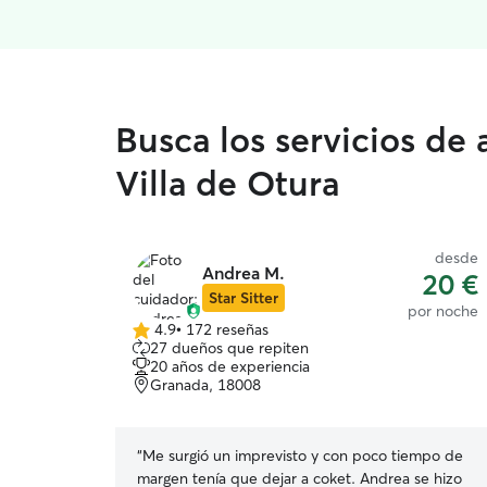
Busca los servicios de
Villa de Otura
desde
Andrea M.
20 €
Star Sitter
por noche
4.9
•
172 reseñas
4.9
27 dueños que repiten
de
20 años de experiencia
5
Granada, 18008
estrellas
“
Me surgió un imprevisto y con poco tiempo de
margen tenía que dejar a coket. Andrea se hizo