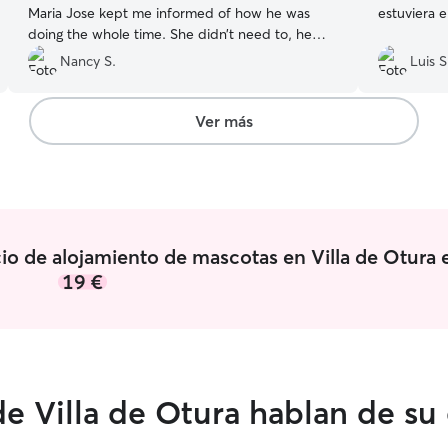
Maria Jose kept me informed of how he was
estuviera e
doing the whole time. She didn’t need to, he
was clearly with his second family. I have no
Nancy S.
Luis S
hesitation about leaving him with her anytime.
She loves dogs and they love her and her family.
Thank you Maria Jose.
”
Ver más
io de alojamiento de mascotas en Villa de Otura 
19 €
e Villa de Otura hablan de su