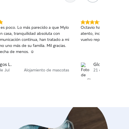
5.0
a es poco. Lo más parecido a que Mylo
Octavio ha sido muy buen
de
n casa, tranquilidad absoluta con
atento, incluso nos envió f
5
municación continua, han tratado a mi
vuelvo repetiré, gracias 🙂
estrellas
o uno más de su familia. Mil gracias.
 echa de menos. ☺️
gos L.
Gloria H.
de Jul
Alojamiento de mascotas
21 de Jun
Al