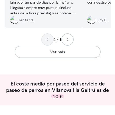
labrador un par de días por la mañana.
con nuestro perr
Llegaba siempre muy puntual (incluso
antes de la hora prevista) y se notaba a
la vuelta que Sherlock se lo había pasado
Jenifer d.
Lucy B.
pipa, feliz y cansado. Muy maja además,
volveremos a contar con ella,
definitivamente.
”
1 / 1
Ver más
El coste medio por paseo del servicio de
paseo de perros en Vilanova i la Geltrú es de
10 €