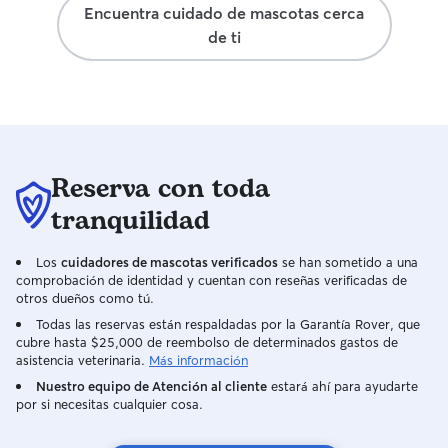
Encuentra cuidado de mascotas cerca
cada situación. 
de ti
tranquilidad, po
Guinness, sino q
ayudando a const
confianza y a tra
largo plazo. La comunicación con Judit
es excelente y s
informados. Sin
Reserva con toda
y esperamos segu
durante mucho t
tranquilidad
Los
cuidadores de mascotas verificados
se han sometido a una
comprobación de identidad y cuentan con reseñas verificadas de
otros dueños como tú.
Todas las reservas están respaldadas por la Garantía Rover, que
cubre hasta $25,000 de reembolso de determinados gastos de
asistencia veterinaria.
Más información
Nuestro equipo de Atención al cliente
estará ahí para ayudarte
por si necesitas cualquier cosa.