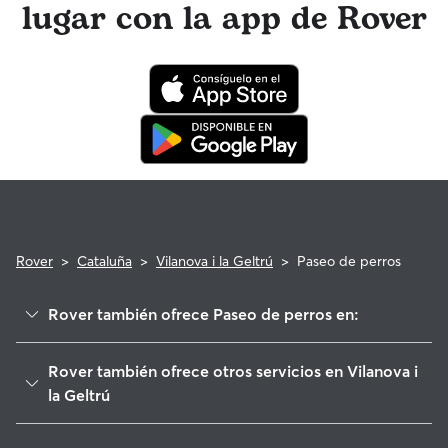
lugar con la app de Rover
profesionales veterinarios cualificados. En el improbable
caso de que surjan problemas durante una reserva, ten la
tranquilidad de saber que tu perro está cubierto por el
programa de reembolso de la Garantía Rover para asistencia
veterinaria que cumpla con los requisitos.
Rover
>
Cataluña
>
Vilanova i la Geltrú
>
Paseo de perros
Rover también ofrece Paseo de perros en:
Sant Pere de Ribes
Rover también ofrece otros servicios en Vilanova i
Cubelles
la Geltrú
Canyelles
Cuidadores de Perros en Vilanova i la Geltrú
Sitges