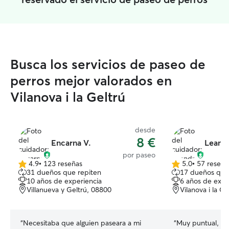
Busca los servicios de paseo de
perros mejor valorados en
Vilanova i la Geltrú
desde
8 €
Encarna V.
Leand
por paseo
4.9
•
123 reseñas
5.0
•
57 reseña
4.9
5.0
31 dueños que repiten
17 dueños que
de
de
10 años de experiencia
6 años de expe
5
5
Villanueva y Geltrú, 08800
Vilanova i la G
estrellas
estrellas
“
Necesitaba que alguien paseara a mi
“
Muy puntual, re