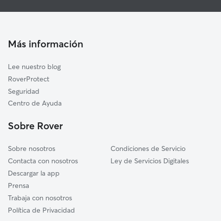
Guarderia Canina en Vilanova i la Geltrú
Castellet i la Gornal
Cuidado de mascota en Vilanova i la Geltrú
Cunit
Cuidadores a domicilio en Vilanova-I-La-Geltru
Más información
L'Arboç
Cuidadores de Gatos en Vilanova i la Geltrú
Calafell
Lee nuestro blog
Olivella
RoverProtect
Santa Margarida i els Monjos
Seguridad
Bellvei
Centro de Ayuda
Vilafranca del Penedès
Sobre Rover
Sobre nosotros
Condiciones de Servicio
Contacta con nosotros
Ley de Servicios Digitales
Descargar la app
Prensa
Trabaja con nosotros
Política de Privacidad