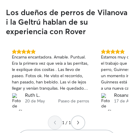
Los dueños de perros de Vilanova
i la Geltrú hablan de su
experiencia con Rover
5.0
5.0
Encarna encantadora. Amable. Puntual.
Estamos muy con
de
de
Era la primera vez que veía a las perritas,
el trabajo que e
5
5
le explique dos cositas . Las llevo de
perro, Guinness
estrellas
estrellas
paseo. Fotos ok. He visto el recorrido,
un momento impo
han pasado, han bebido. Las vi de lejos
Guinness está e
llegar y venían tranquilas. He quedado
a una nueva casa
muy contenta. Volveré a cogerla cuando
diferente, y desd
Ruth L.
Rosana R
venga a Vilanova y la necesite.
demostrado much
20 de May
Paseo de perros
17 de Apr
profesionalidad. Valoramos
especialmente s
educadora canina
1 / 1
entiende muy bi
de los perros y 