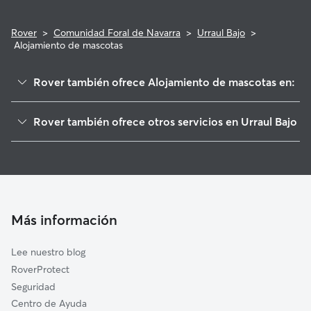
Rover
>
Comunidad Foral de Navarra
>
Urraul Bajo
>
Alojamiento de mascotas
Rover también ofrece Alojamiento de mascotas en:
Lumbier
Rover también ofrece otros servicios en Urraul Bajo
Izagaondoa
Paseadores de Perros en Urraul Bajo
Liédena
Guarderia Canina en Urraul Bajo
Aoiz/Agoitz
Cuidadores a domicilio en Urraul-Bajo
Ibargoiti
Cuidado de mascota en Urraul Bajo
Aibar/Oibar
Más información
Cuidadores de Gatos en Urraul Bajo
Unciti
Lee nuestro blog
Lónguida/Longida
RoverProtect
Urroz-Villa
Seguridad
Ezprogui
Centro de Ayuda