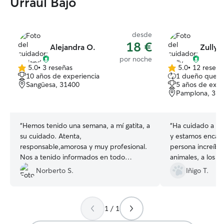
Urraul Bajo
desde
18 €
Alejandra O.
Zully 
por noche
5.0
•
3 reseñas
5.0
•
12 reseña
5.0
5.0
10 años de experiencia
1 dueño que r
de
de
Sangüesa, 31400
5 años de expe
5
5
Pamplona, 31
estrellas
estrellas
“
Hemos tenido una semana, a mí gatita, a
“
Ha cuidado a nue
su cuidado. Atenta,
y estamos encant
responsable,amorosa y muy profesional.
persona increíbl
Nos a tenido informados en todo
animales, a los q
momento. Sin duda,volveremos a
muy tranquila. 
Norberto S.
Iñigo T.
contactar con ella si necesitamos que
recomendable, 
cuiden de nuestra peludita.
”
agradecidos 🙏❤️
1 / 1