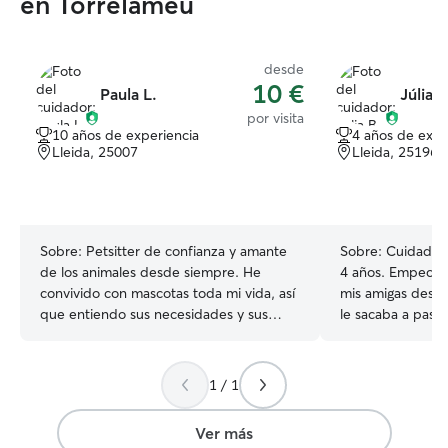
en Torrelameu
desde
10 €
Paula L.
Júlia B
por visita
10 años de experiencia
4 años de expe
Lleida, 25007
Lleida, 25196
Sobre:
Petsitter de confianza y amante
Sobre:
Cuidador
de los animales desde siempre. He
4 años. Empece 
convivido con mascotas toda mi vida, así
mis amigas des d
que entiendo sus necesidades y sus
le sacaba a pase
pequeñas manías. Además, soy
perra quando mis
vegetariana, así que mi amor por los
jugaba con ell, l
animales va más allá del trabajo. Mimos,
comer... despues adopte a mi propia
1 / 1
juegos y cuidados garantizados. 🐶🐱💚
perra, Nuka una
De lunes a viernes trabajo de 8:00 a
bonita, hasta qu
Ver más
15:00, por lo que durante ese horario
Trabajo a tiempo