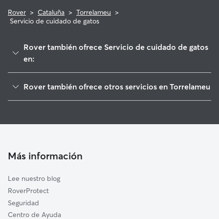
Rover
>
Cataluña
>
Torrelameu
>
Servicio de cuidado de gatos
Rover también ofrece Servicio de cuidado de gatos
en:
Corbins
Rover también ofrece otros servicios en Torrelameu
Vilanova de la Barca
Cuidadores de Perros en Torrelameu
Menàrguens
Paseadores de Perros en Torrelameu
Térmens
Guarderia Canina en Torrelameu
Benavent de Segrià
Cuidado de mascota en Torrelameu
Albesa
Más información
Cuidadores a domicilio en Torrelameu
Alcoletge
Lee nuestro blog
La Portella
RoverProtect
Torre-serona
Seguridad
Vilanova de Segrià
Centro de Ayuda