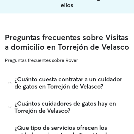
ellos
Preguntas frecuentes sobre Visitas
a domicilio en Torrejón de Velasco
Preguntas frecuentes sobre Rover
¿Cuánto cuesta contratar a un cuidador
de gatos en Torrejón de Velasco?
Los cuidadores de gatos de Rover tienen plena libertad para
¿Cuántos cuidadores de gatos hay en
fijar sus tarifas. El coste medio de un cuidador de gatos en
Torrejón de Velasco?
Torrejón de Velasco en Rover en agosto 2026 fue de
alrededor de 12 por noche, incluyendo las tarifas de servicio
de Rover. La tarifa de un cuidador de gatos también puede
A fecha de agosto 2026, hay 1.095 cuidadores de gatos en
¿Que tipo de servicios ofrecen los
cambiar en función de la personalización de tu reserva para
Torrejón de Velasco. Puedes filtrar, clasificar, ampliar el