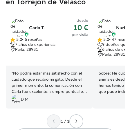
en Torrejón de Velasco
desde
10 €
Carla T.
Nuria 
por visita
5.0
•
5 reseñas
5.0
•
47 reseña
5.0
5.0
7 años de experiencia
9 dueños que 
de
de
Parla, 28981
6 años de expe
5
5
Parla, 28981
estrellas
estrellas
“
No podría estar más satisfecho con el
Sobre:
He cuidad
cuidado que recibió mi gato. Desde el
animales desde h
primer momento, la comunicación con
hemos tenido ani
Carla fue excelente: siempre puntual en
que pude indepe
las visitas y manteniéndome informado
que hice fue ado
D M.
con fotos, vídeos y comentarios sobre
en el cuidado y 
cómo estaba en cada momento. Durante
y gatos como de 
todas mis vacaciones pude estar
además soy técni
1 / 1
completamente tranquilo sabiendo que
trabajado en un 
estaba en buenas manos. Se nota el
varios años. Esto