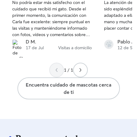
No podría estar más satisfecho con el
La atención de S
de
de
cuidado que recibió mi gato. Desde el
sido espléndida,
5
5
primer momento, la comunicación con
adaptado a ella,
estrellas
estrellas
Carla fue excelente: siempre puntual en
mano y mucha exp
las visitas y manteniéndome informado
placer contar con
con fotos, vídeos y comentarios sobre
cómo estaba en cada momento. Durante
D M.
Pablo Ja
todas mis vacaciones pude estar
17 de Jul
Visitas a domicilio
12 de Se
completamente tranquilo sabiendo que
estaba en buenas manos. Se nota el
cariño, la dedicación y la profesionalidad
1 / 1
con la que Carla trata a los animales. Sin
duda volveré a contar con ella en el
Encuentra cuidado de mascotas cerca
futuro y la recomiendo al 100% a
de ti
cualquiera que busque una catsitter de
confianza. ¡Muchísimas gracias por todo!