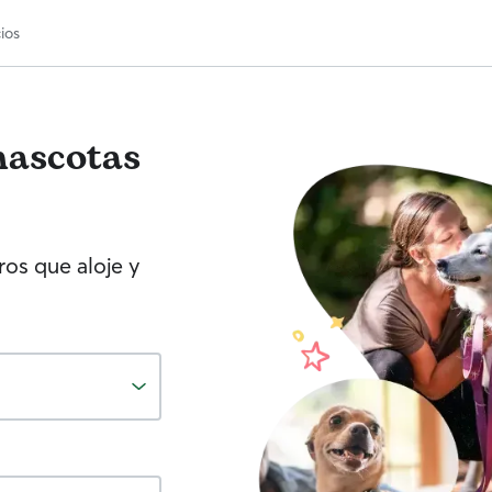
ios
mascotas
os que aloje y