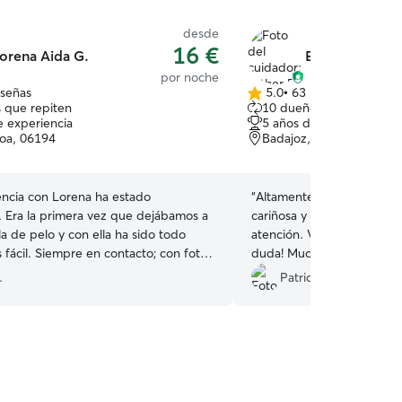
desde
16 €
orena Aida G.
Esther D.
por noche
eseñas
5.0
•
63 reseñas
5.0
 que repiten
10 dueños que repiten
de
e experiencia
5 años de experiencia
5
oa, 06194
Badajoz, 06006
estrellas
encia con Lorena ha estado
“
Altamente recomendable,
 Era la primera vez que dejábamos a
cariñosa y trata a Paddy 
a de pelo y con ella ha sido todo
atención. Volveré a contra
fácil. Siempre en contacto; con fotos
duda! Muchas gracias por 
e nota que le encantan los animales y
.
Patricia F.
ueño te deja mucho más tranquilo.
 cuidado a Carrot sino que ha jugado
ha paseado por gran variedad de sitios,
do; 13 noches que han pasado para
n ninguna preocupación! Muy
le y seguro que volvemos a