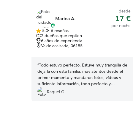
desde
17 €
Marina A.
por noche
5.0
•
6 reseñas
5.0
2 dueños que repiten
de
6 años de experiencia
5
Valdelacalzada, 06185
estrellas
“
Todo estuvo perfecto. Estuve muy tranquila de
dejarla con esta familia, muy atentos desde el
primer momento y mandaron fotos, vídeos y
suficiente información, todo perfecto y
recomendable, para repetir. Mi perra estuvo
Raquel G.
genial allí.
”