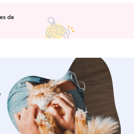
ontigo siempre y cuando a ti te vuelva
Gracias de corazón; por el trato y la
 desde la primera quedada.
”
 es de
e