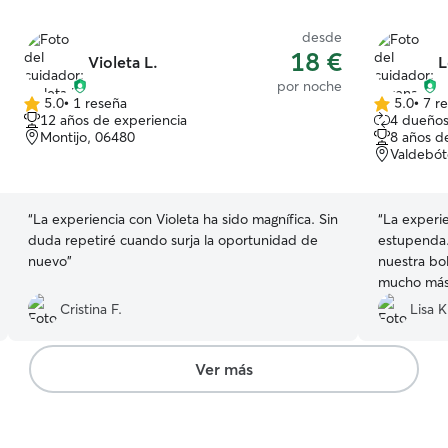
desde
18 €
Violeta L.
L
por noche
5.0
•
1 reseña
5.0
•
7 r
5.0
5.0
12 años de experiencia
4 dueños
de
de
Montijo, 06480
8 años d
5
5
Valdebót
estrellas
estrellas
“
La experiencia con Violeta ha sido magnífica. Sin
“
La experi
duda repetiré cuando surja la oportunidad de
estupenda.
nuevo
”
nuestra bol
mucho más 
y videos! S
Cristina F.
Lisa K
eso como d
No sólo ha
con él, lo 
Ver más
lo ha baña
nosotros si
recomendab