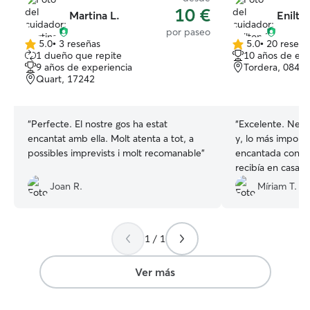
10 €
Martina L.
Enilto
por paseo
5.0
•
3 reseñas
5.0
•
20 reseña
5.0
5.0
1 dueño que repite
10 años de exp
de
de
9 años de experiencia
Tordera, 0849
5
5
Quart, 17242
estrellas
estrellas
“
Perfecte. El nostre gos ha estat
“
Excelente. Nels
encantat amb ella. Molt atenta a tot, a
y, lo más importa
possibles imprevists i molt recomanable
”
encantada con él
recibía en casa c
familia y venía m
Joan R.
Míriam T.
recomendamos sus
que aprecia a lo
necesitamos acud
1 / 1
Nelson.
”
Ver más