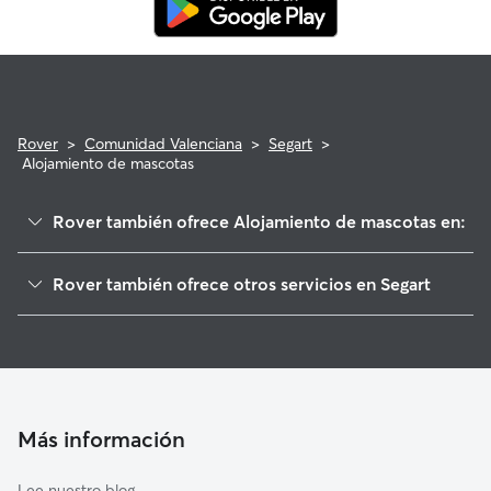
Rover
>
Comunidad Valenciana
>
Segart
>
Alojamiento de mascotas
Rover también ofrece Alojamiento de mascotas en:
Albalat dels Tarongers
Rover también ofrece otros servicios en Segart
Estivella
Paseadores de Perros en Segart
Gilet
Guarderia Canina en Segart
Náquera
Cuidado de mascota en Segart
Petrés
Cuidadores a domicilio en Segart
Serra
Más información
Cuidadores de Gatos en Segart
Torres Torres
Lee nuestro blog