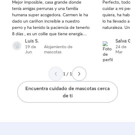
Mejor imposible, casa grande donde
Perfecto, todo ge
de
de
tenía amigas perrunas y una familia
cuidar a mi perr
5
5
humana super acogedora. Carmen le ha
quiera, ha habi
estrellas
estrellas
dado un cariñon increíble a nuestro
lo ha llevado a d
perro y ha tenido la paciencia de tenerlo
naturaleza. Un 10
8 días , es un collie que tiene energía
ilimitada, el perro se le vio súper
Luis S.
Salva G.
contento desde el momento en que
19 de
Alojamiento de
24 de
Jun
mascotas
Mar
llegamos y cuando nos fuimos,
claramente han sido unas vacaciones
para el. Un millón de gracias Carmen por
cuidarlo con tanto cariño, se nota
1 / 1
muchísimo que amas a los animales
Encuentra cuidado de mascotas cerca
de ti