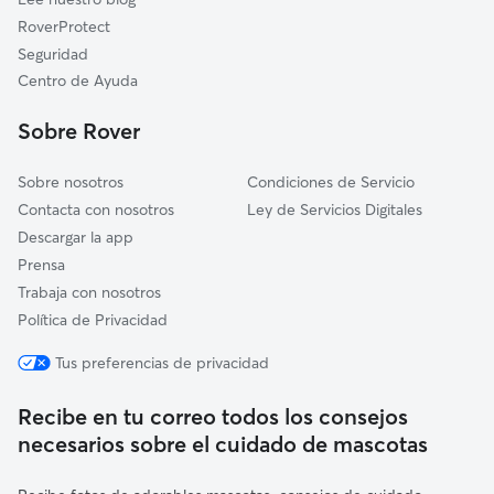
Algimia de Alfara
RoverProtect
Alfara de la Baronia
Seguridad
Puçol
Centro de Ayuda
Benifairó de les Valls
Sobre Rover
Faura
Sobre nosotros
Condiciones de Servicio
Contacta con nosotros
Ley de Servicios Digitales
Descargar la app
Prensa
Trabaja con nosotros
Política de Privacidad
Tus preferencias de privacidad
Recibe en tu correo todos los consejos
necesarios sobre el cuidado de mascotas