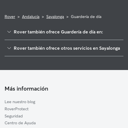
Rover
>
Andalucía
>
Sayalonga
>
Guardería de día
Rover también ofrece Guardería de día en:
Árchez
Rover también ofrece otros servicios en Sayalonga
Cómpeta
Cuidadores de Perros en Sayalonga
Algarrobo
Paseadores de Perros en Sayalonga
Canillas de Albaida
Cuidado de mascota en Sayalonga
Salares
Cuidadores a domicilio en Sayalonga
Sedella
Más información
Cuidadores de Gatos en Sayalonga
Torrox
Lee nuestro blog
Frigiliana
RoverProtect
Vélez-Málaga
Seguridad
Canillas de Aceituno
Centro de Ayuda