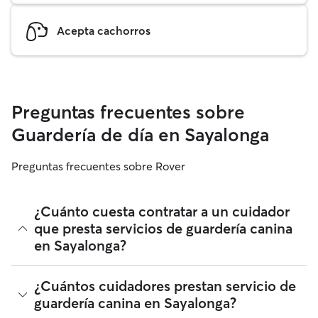
Acepta cachorros
Preguntas frecuentes sobre
Guardería de día en Sayalonga
Preguntas frecuentes sobre Rover
¿Cuánto cuesta contratar a un cuidador
que presta servicios de guardería canina
en Sayalonga?
Los cuidadores en Rover tienen plena libertad para fijar sus
¿Cuántos cuidadores prestan servicio de
tarifas. El coste medio de un cuidador con guardería para
guardería canina en Sayalonga?
perros en Sayalonga en Rover en agosto 2026 fue de