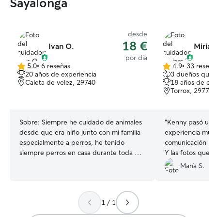
Sayalonga
desde
18 €
Ivan O.
Miriam
por día
5.0
•
6 reseñas
4.9
•
33 reseña
5.0
4.9
20 años de experiencia
3 dueños que 
de
de
Caleta de velez, 29740
18 años de exp
5
5
Torrox, 29770
estrellas
estrellas
Sobre:
Siempre he cuidado de animales
“
Kenny pasó un dí
desde que era niño junto con mi familia
experiencia muy
especialmente a perros, he tenido
comunicación par
siempre perros en casa durante toda mi
Y las fotos que 
vida Actualmente tengo un trabajo que
estaba muy buen
María S.
me permitiría alojar a tu mascota,
Repetiría sin dud
cuidarla y pasar tiempo con ella tanto de
día como de noche, a tiempo completo
1 / 1
Tengo una casa amplia con patio y
terraza donde tus mascotas disfrutarán