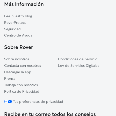
Cuidadores a domicilio en Santa-Maria-De-La-Alameda
Más información
El Escorial
Cuidadores de Gatos en Santa María de la Alameda
Fresnedillas de la Oliva
Lee nuestro blog
El Espinar
RoverProtect
Guadarrama
Seguridad
El Hoyo de Pinares
Centro de Ayuda
Navas de San Antonio
Sobre Rover
Sobre nosotros
Condiciones de Servicio
Contacta con nosotros
Ley de Servicios Digitales
Descargar la app
Prensa
Trabaja con nosotros
Política de Privacidad
Tus preferencias de privacidad
Recibe en tu correo todos los consejos