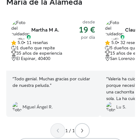
María de la Alameda
desde
19 €
Martha M A.
Claudi
por día
5.0
•
11 reseñas
5.0
•
32 reseña
5.0
5.0
1 dueño que repite
5 dueños que 
de
de
35 años de experiencia
15 años de exp
5
5
El Espinar, 40400
San Lorenzo de
estrellas
estrellas
“
Todo genial. Muchas gracias por cuidar
“
Valeria ha cuida
de nuestra peluda.
”
porque necesitab
una cachorrita 
sola. La ha cuida
dueña. La ha mim
Miguel Ángel R.
Lu S.
ha sacado a la cal
dormido a su lado
casa!! Muy conten
1 / 1
cariño que le ha
repetir.
”