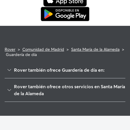
Rover
>
Comunidad de Madrid
>
Santa María de la Alameda
>
Guardería de día
Rover también ofrece Guardería de día en:
Las Navas del Marqués
Rover también ofrece otros servicios en Santa María
San Lorenzo de El Escorial
de la Alameda
Robledo de Chavela
Cuidadores de Perros en Santa María de la Alameda
Zarzalejo
Paseadores de Perros en Santa María de la Alameda
Valdemaqueda
Cuidado de mascota en Santa María de la Alameda
Navalperal de Pinares