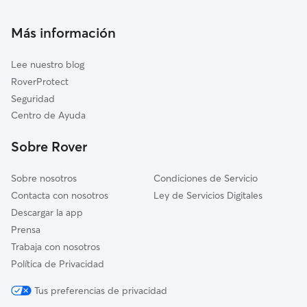
Cuidado de mascota en Sant Jaume d'Enveja
Sant Carles de la Ràpita
Cuidadores a domicilio en Sant-Jaume-Denveja
Más información
Masdenverge
Cuidadores de Gatos en Sant Jaume d'Enveja
Freginals
Lee nuestro blog
Santa Bàrbara
RoverProtect
Tortosa
Seguridad
La Galera
Centro de Ayuda
Godall
Sobre Rover
Sobre nosotros
Condiciones de Servicio
Contacta con nosotros
Ley de Servicios Digitales
Descargar la app
Prensa
Trabaja con nosotros
Política de Privacidad
Tus preferencias de privacidad