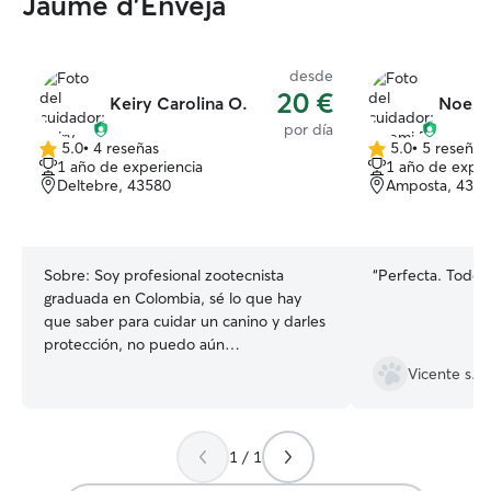
Jaume d'Enveja
desde
20 €
Keiry Carolina O.
Noemi
por día
5.0
•
4 reseñas
5.0
•
5 reseñas
5.0
5.0
1 año de experiencia
1 año de exper
de
de
Deltebre, 43580
Amposta, 438
5
5
estrellas
estrellas
Sobre:
Soy profesional zootecnista
“
Perfecta. Todo m
graduada en Colombia, sé lo que hay
que saber para cuidar un canino y darles
protección, no puedo aún
desempeñarme en este país por mi
Vicente s.
profesión ya que para ello debo hacer
muchos trámites pero amo lo que hago
por eso me encantaría acercarme a lo
1 / 1
que realmente me gusta y que mejor
que siendo niñera de estos angelitos.