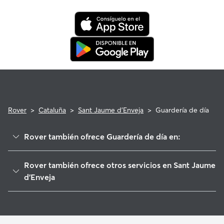
saber que tu mascota está cubierta por el programa de
reembolso de la Garantía Rover para asistencia veterinaria
que cumpla con los requisitos.
Rover
>
Cataluña
>
Sant Jaume d'Enveja
>
Guardería de día
Rover también ofrece Guardería de día en:
Deltebre
Rover también ofrece otros servicios en Sant Jaume
Camarles
d'Enveja
L'Aldea
Cuidadores de Perros en Sant Jaume d'Enveja
L'Ampolla
Paseadores de Perros en Sant Jaume d'Enveja
Amposta