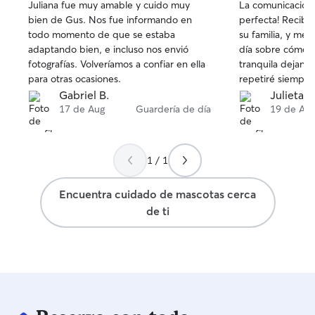
Juliana fue muy amable y cuido muy
La comunicación 
de
de
bien de Gus. Nos fue informando en
perfecta! Recibió
5
5
todo momento de que se estaba
su familia, y me
estrellas
estrellas
adaptando bien, e incluso nos envió
día sobre cómo 
fotografías. Volveríamos a confiar en ella
tranquila dejando
para otras ocasiones.
repetiré siempre 
Gabriel B.
Julieta G
17 de Aug
Guardería de día
19 de Au
1 / 1
Encuentra cuidado de mascotas cerca
de ti