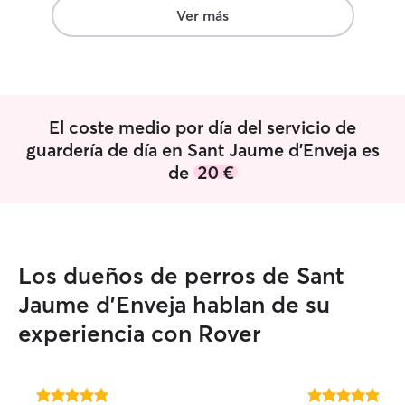
Creo que como persona que se
Ver más
desempeñaba en su diario vivir como
zootecnista tenía que convivir con toda
clase de animales, se tratarlos, se
cuidarlos, se brindarles amor En el
momento no tengo mascota, pero no
El coste medio por día del servicio de
porque no quiera, es porque donde vivo
no me lo permiten, pero quisiera tenerla,
guardería de día en Sant Jaume d'Enveja es
amo completamente los animales
de
20 €
Los dueños de perros de Sant
Jaume d'Enveja hablan de su
experiencia con Rover
5.0
5.0