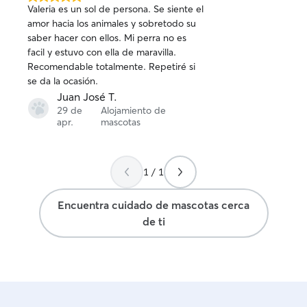
5.0
Valeria es un sol de persona. Se siente el
de
amor hacia los animales y sobretodo su
5
saber hacer con ellos. Mi perra no es
estrellas
facil y estuvo con ella de maravilla.
Recomendable totalmente. Repetiré si
se da la ocasión.
Juan José T.
29 de
Alojamiento de
apr.
mascotas
1 / 1
Encuentra cuidado de mascotas cerca
de ti