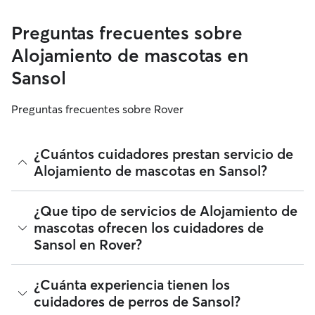
Preguntas frecuentes sobre
Alojamiento de mascotas en
Sansol
Preguntas frecuentes sobre Rover
¿Cuántos cuidadores prestan servicio de
Alojamiento de mascotas en Sansol?
A fecha de agosto 2026, 86 cuidadores ha prestado
¿Que tipo de servicios de Alojamiento de
servicios de Alojamiento de mascotas en Sansol. Puedes
mascotas ofrecen los cuidadores de
filtrar, clasificar, ampliar el radio, leer reseñas y comparar
Sansol en Rover?
precios para encontrar al cuidador perfecto cerca de ti. Te
recordamos que los cuidadores con Alojamiento de
mascotas que se unen a Rover deben someterse a una
Rover facilita la localización de cuidadores con Alojamiento
¿Cuánta experiencia tienen los
verificación de identidad tanto para tu seguridad como la de
de mascotas en Sansol que ofrecen una atención cariñosa y
tu perro.
cuidadores de perros de Sansol?
de confianza desde su propio hogar. Los cuidadores 5