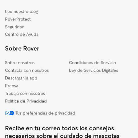
Cuidadores de Gatos en Sansol
Aguilar de Codés
Lee nuestro blog
Viana
RoverProtect
Arrúbal
Seguridad
Ancín/Antzin
Centro de Ayuda
Campezo/Kanpezu
Sobre Rover
Cabredo
Sobre nosotros
Condiciones de Servicio
Contacta con nosotros
Ley de Servicios Digitales
Descargar la app
Prensa
Trabaja con nosotros
Política de Privacidad
Tus preferencias de privacidad
Recibe en tu correo todos los consejos
necesarios sobre el cuidado de mascotas