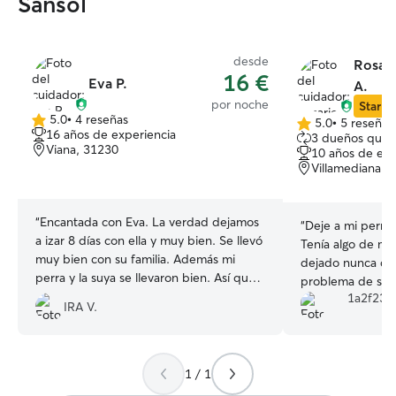
Sansol
desde
Rosari
16 €
Eva P.
A.
por noche
Star Si
5.0
•
4 reseñas
5.0
•
5 reseñas
5.0
5.0
16 años de experiencia
3 dueños que 
de
de
Viana, 31230
10 años de exp
5
5
Villamediana d
estrellas
estrellas
“
Encantada con Eva. La verdad dejamos
“
Deje a mi perrit
a izar 8 días con ella y muy bien. Se llevó
Tenía algo de mi
muy bien con su familia. Además mi
dejado nunca con
perra y la suya se llevaron bien. Así que
problema de sal
la verdad que repetiría sin dudarlo!!
1a2f23d
contenta. La cui
IRA V.
0
Muchas gracias!!! 😉
”
dieron muchísimo
unas personas mar
dejar a mi perrit
1 / 1
que esta en las 
Muchísimas gracia