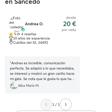
en Sancedo
desde
20 €
Andrea O.
por visita
5.0
•
4 reseñas
5.0
10 años de experiencia
de
Cubillos del Sil, 24492
5
estrellas
“
Andrea es increíble, comunicación
perfecta. Se adaptó a lo que necesitaba,
se interesó y mostró un gran cariño hacia
mi gata. Se nota que le gusta lo que hace
y se ve reflejado en el trato que da a los
Alba María M.
animales. Muy recomendable sin duda.
”
1 / 1