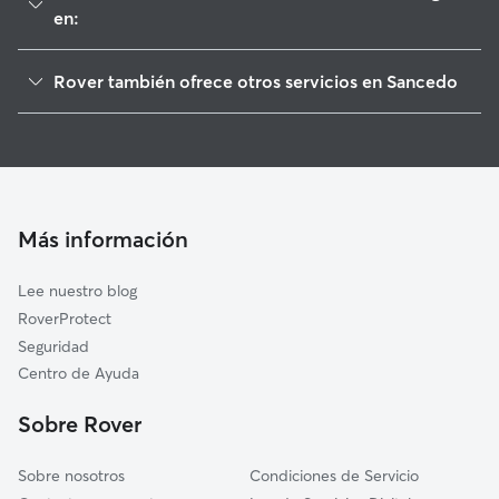
en:
Vega de Espinareda
Rover también ofrece otros servicios en Sancedo
Berlanga del Bierzo
Cuidadores de Perros en Sancedo
Cubillos del Sil
Paseadores de Perros en Sancedo
Fabero
Guarderia Canina en Sancedo
Toreno
Cuidado de mascota en Sancedo
Cabañas Raras
Más información
Cuidadores a domicilio en Sancedo
Arganza
Lee nuestro blog
Páramo del Sil
RoverProtect
Cacabelos
Seguridad
Ponferrada
Centro de Ayuda
Castropodame
Sobre Rover
Villafranca del Bierzo
Sobre nosotros
Condiciones de Servicio