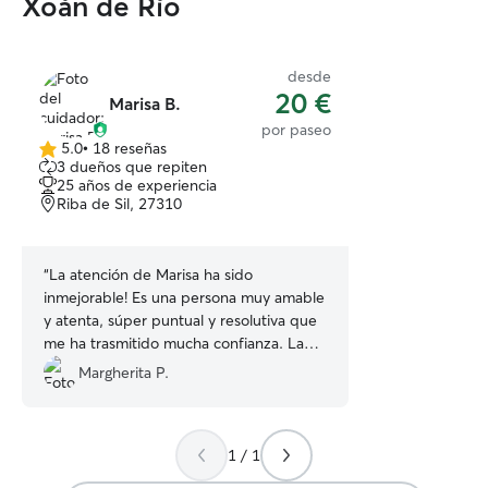
Xoán de Río
desde
20 €
Marisa B.
por paseo
5.0
•
18 reseñas
5.0
3 dueños que repiten
de
25 años de experiencia
5
Riba de Sil, 27310
estrellas
“
La atención de Marisa ha sido
inmejorable! Es una persona muy amable
y atenta, súper puntual y resolutiva que
me ha trasmitido mucha confianza. La
recomiendo sin lugar a dudas!
”
Margherita P.
1 / 1