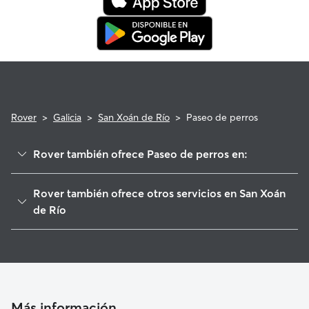
Rover
>
Galicia
>
San Xoán de Río
>
Paseo de perros
Rover también ofrece Paseo de perros en:
A Pobra de Trives
Rover también ofrece otros servicios en San Xoán
Ribas de Sil
de Río
Castro Caldelas
Cuidado de mascota en San Xoán de Río
Petín
Cuidadores a domicilio en San-Xoan-De-Rio
Chandrexa de Queixa
A Rúa
Más información
A Teixeira