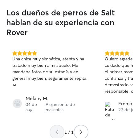
cariño. • Manten
fotos y mensajes
Los dueños de perros de Salt
tranquilidad. Po
tranquilo y soci
hablan de su experiencia con
convivir con otro
Rover
de comportamien
tu compañero dis
segura, cómoda y
mientras tú estás fuera. 
5.0
5.0
tengo disponibil
Una chica muy simpática, atenta y ha
Quiero agradecer
de
de
que puedo dedic
tratado muy bien a mi abuelo. Me
cuidado que ha 
5
5
durante todo el 
mandaba fotos de su estadía y en
el primer momen
estrellas
estrellas
rutinas de cada 
general muy bien, seguramente repita.
confianza y tranq
horarios de comi
☺️
demostrado ser 
juego. Mi objetiv
responsable, cari
tranquilos, aco
cuidado de Nigra
Melany M.
Emma A
durante toda su estancia. T
respetando sus 
04 de
Alojamiento de
aug.
mascotas
27 de jul.
en un ambiente t
informados y as
seguro. Vivo en 
estuviera feliz y
terrazas donde po
momento. Cuando
libre siempre ba
estaba tranquila 
1 / 1
con mi perro Pol
mucho del cariño