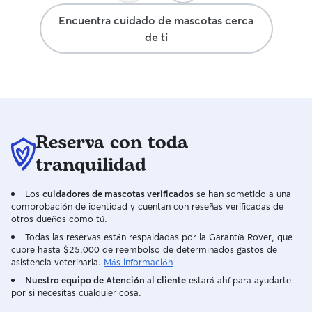
años muy tranquil
ha dado. Sin dud
Encuentra cuidado de mascotas cerca
acostumbrado a 
Nigra con ella y
de ti
perros. Seguiré t
% a cualquiera q
que me des sobr
confianza para c
medicación, pas
¡Muchas gracias 
especiales, y te 
actualizaciones 
tranquilo. Solo 
a la vez para pod
Reserva con toda
personalizada y 
todo el cariño y 
tranquilidad
necesitan.
Los
cuidadores de mascotas verificados
se han sometido a una
comprobación de identidad y cuentan con reseñas verificadas de
otros dueños como tú.
Todas las reservas están respaldadas por la Garantía Rover, que
cubre hasta $25,000 de reembolso de determinados gastos de
asistencia veterinaria.
Más información
Nuestro equipo de Atención al cliente
estará ahí para ayudarte
por si necesitas cualquier cosa.