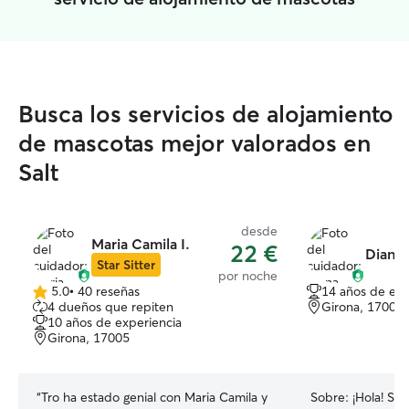
Busca los servicios de alojamiento
de mascotas mejor valorados en
Salt
desde
Maria Camila I.
22 €
Diana 
Star Sitter
por noche
5.0
•
40 reseñas
14 años de exp
5.0
4 dueños que repiten
Girona, 17003
de
10 años de experiencia
5
Girona, 17005
estrellas
“
Tro ha estado genial con Maria Camila y
Sobre:
¡Hola! So