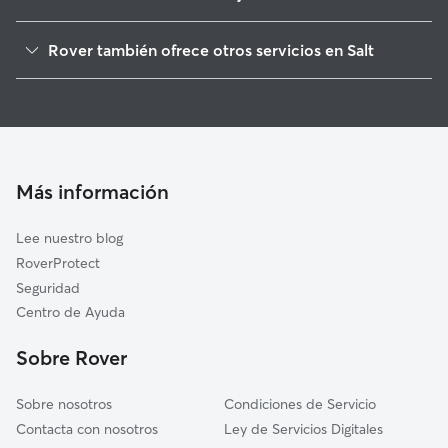
Vilablareix
Rover también ofrece otros servicios en Salt
Girona
Paseadores de Perros en Salt
Sant Gregori
Guarderia Canina en Salt
Aiguaviva
Cuidado de mascota en Salt
Bescanó
Cuidadores a domicilio en Salt
Sarrià de Ter
Más información
Cuidadores de Gatos en Salt
Fornells de la Selva
Lee nuestro blog
Quart
RoverProtect
Llambilles
Seguridad
Sant Julià de Ramis
Centro de Ayuda
Riudellots de la Selva
Sobre Rover
Celrà
Sobre nosotros
Condiciones de Servicio
Contacta con nosotros
Ley de Servicios Digitales