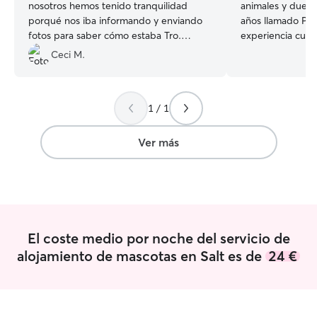
nosotros hemos tenido tranquilidad
animales y dueñ
porqué nos iba informando y enviando
años llamado Polo
fotos para saber cómo estaba Tro.
experiencia cuid
Gracias por todo!
”
las edades, incl
Ceci M.
que necesitan u
y dedicación. So
profesión, por l
1 / 1
ser una persona 
responsable, obs
encanta que cada
Ver más
tranquilo, seguro
estuviera en su p
casa con dos ter
los perros puedan
descansar y mov
siempre bajo sup
El coste medio por noche del servicio de
estancia me enca
alojamiento de mascotas en Salt es de
24 €
horarios de comi
indicación especi
sus necesidades y
Jugar con ellos y