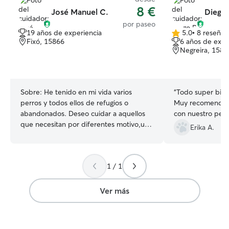
8 €
José Manuel C.
Diego 
por paseo
19 años de experiencia
5.0
•
8 reseñas
5.0
Fixó, 15866
6 años de expe
de
Negreira, 1583
5
estrellas
Sobre:
He tenido en mi vida varios
“
Todo super bien.
perros y todos ellos de refugios o
Muy recomendabl
abandonados. Deseo cuidar a aquellos
con nuestro perr
que necesitan por diferentes motivo,una
Erika A.
estancia o servicio demandado por sus
dueños. Trabajo en remoto desde mi
casa, disponiendo de tiempo suficiente
1 / 1
para acogerlos sin problemas, pudiendo
disponer de tiempo suficiente para
atenderlos como se lo merecen Vivo en
Ver más
una urbanización con grandes
extensiones ajardinadas y regato, zona
muy privada y con senderos para dar