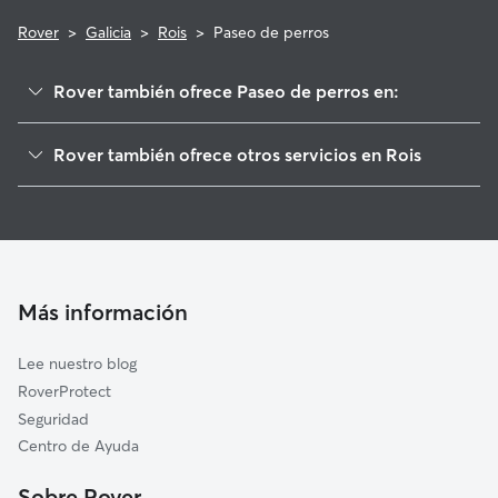
Rover
>
Galicia
>
Rois
>
Paseo de perros
Rover también ofrece Paseo de perros en:
Padrón
Rover también ofrece otros servicios en Rois
Dodro
Cuidadores de Perros en Rois
Brión
Guarderia Canina en Rois
Pontecesures
Cuidado de mascota en Rois
Valga
Cuidadores a domicilio en Rois
Lousame
Más información
Cuidadores de Gatos en Rois
Ames
Lee nuestro blog
Noia
RoverProtect
Catoira
Seguridad
Teo
Centro de Ayuda
Negreira
Sobre Rover