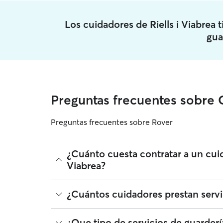
Los cuidadores de Riells i Viabrea
gua
Preguntas frecuentes sobre G
Preguntas frecuentes sobre Rover
¿Cuánto cuesta contratar a un cuid
Viabrea?
Los cuidadores en Rover tienen plena libertad para
¿Cuántos cuidadores prestan servic
Viabrea en Rover en agosto 2026 fue de alrededor 
también puede cambiar en función de la personali
Desde agosto 2026, 859 cuidadores han prestado ser
¿Que tipo de servicios de guarderí