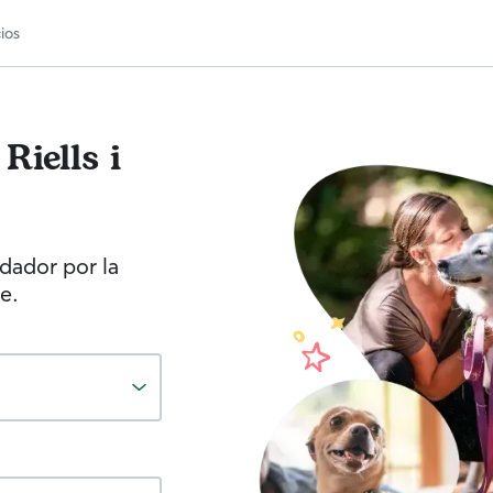
ios
Riells i
idador por la
e.