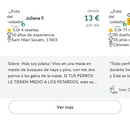
desde
C
13 €
Juliana F.
por día
5.0
•
4 reseñas
5.0
•
77 
5.0
5.0
10 años de experiencia
30 dueño
de
de
Sant Hilari Sacalm, 17403
35 años 
5
5
Cànoves 
estrellas
estrellas
Sobre:
Hola soy juliana ! Vivo en una masía en
“
Todo perf
medio de bosques de haya y pino, con mis dos
durante to
perros y los gatos de la masía. SI TUS PERROS
y Zola se l
LE TIENEN MIEDO A LOS PETARDOS, este es el
sitio perfecto para ellos. Llevo adoptando perros
Ines 
mayores y con problemas, algo más de 10 años,
a través del refuerzo positivo, la paciencia y el
amor he logrado cambios notables en mis
Ver más
perros. En este momento tengo dos perros en la
masía, un macho de 8 años y una hembra de 2
años. Vivo en un sitio privilegiado porque estoy