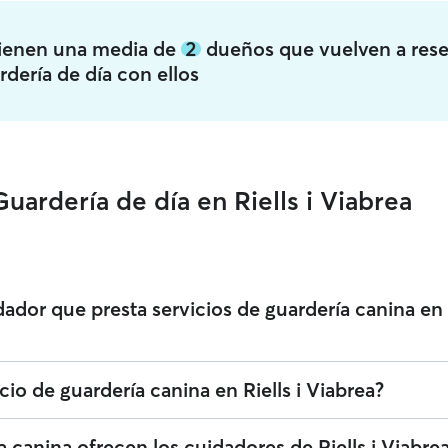
 tienen una media de
2
dueños que vuelven a rese
rdería de día con ellos
uardería de día en Riells i Viabrea
ador que presta servicios de guardería canina en R
 fijar sus tarifas. El coste medio de un cuidador con guardería para per
io de guardería canina en Riells i Viabrea?
de 18 por día, incluyendo las tarifas de servicio de Rover. La tarifa d
zación de tu reserva para que se ajuste a tus propias necesidades y la
vicios de guardería canina en Riells i Viabrea. Puedes filtrar, clasifica
a canina ofrecen los cuidadores de Riells i Viabre