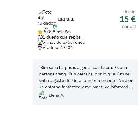
desde
15 €
Laura J.
por día
5.0
•
8 reseñas
5.0
1 dueño que repite
de
5 años de experiencia
5
Viladrau, 17406
estrellas
“
Kim se lo ha pasado genial con Laura. Es una
persona tranquila y cercana, por lo que Kim se
sintió a gusto desde el primer momento. Vive en
un entorno fantástico y me mantuvo informada
durante toda la estancia.
”
Elena A.