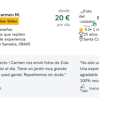
desde
armen M.
20 €
Felipe F.
Star Sitter
por día
reseñas
5.0
•
1 reseña
5.0
s que repiten
25 años de experiencia
de
de experiencia
Santa Coloma de Farner
5
i Samalús, 08445
estrellas
ecto ! Carmen nos envió fotos de Zola
“
Ha sido un placer dejar a 
do el día. Tiene un jardín muy grande
Una experiencia maravillosa. Es una persona
o pasó genial. Repetiremos sin duda.
”
agradable y con una energí
100% recomendable.
”
O.
Ioana S.