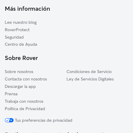
Cuidadores a domicilio en Ribadavia
Crecente
Más información
Cuidadores de Gatos en Ribadavia
Carballeda de Avia
Lee nuestro blog
Padrenda
RoverProtect
Castrelo de Miño
Seguridad
Beade
Centro de Ayuda
A Cañiza
Sobre Rover
Ramirás
Sobre nosotros
Condiciones de Servicio
Contacta con nosotros
Ley de Servicios Digitales
Descargar la app
Prensa
Trabaja con nosotros
Política de Privacidad
Tus preferencias de privacidad