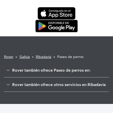
tranquilidad de saber que tu perro está cubierto por el
programa de reembolso de la Garantía Rover para asistencia
veterinaria que cumpla con los requisitos.
Rover
>
Galicia
>
Ribadavia
>
Paseo de perros
Rover también ofrece Paseo de perros en:
Cortegada
Rover también ofrece otros servicios en Ribadavia
A Arnoia
Cuidadores de Perros en Ribadavia
Melón
Guarderia Canina en Ribadavia
Pontedeva
Cuidado de mascota en Ribadavia
Gomesende