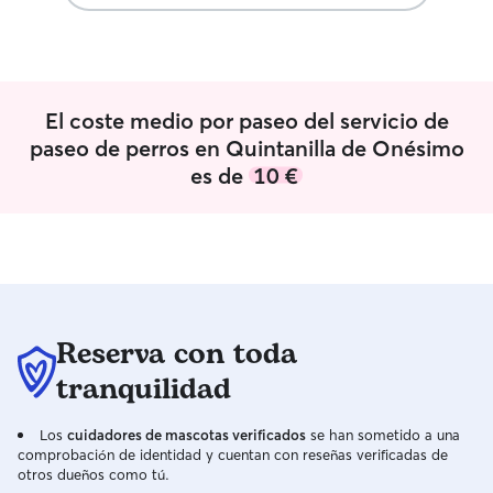
protectora. Cada una muy diferente a la
falte la hora de j
otra y con nuestra amiga que es
❤️
adiestradora intetentamos seguir
mejorando dia a dia Estoy acostumbrada
a todos los dias tener cuidados de
El coste medio por paseo del servicio de
comida, de limpieza y todo. De preparar
paseo de perros en Quintanilla de Onésimo
cosas, maletas, sus transportines, sus
es de
10 €
juguetes, sus accesorios, ropitas si hace
falta tengo una casa con jardin vallado y
con muro del cual no pueden hacer
nada malo ni salirse, de todas maneras
siempre estaran acompañados los
animales
Reserva con toda
tranquilidad
Los
cuidadores de mascotas verificados
se han sometido a una
comprobación de identidad y cuentan con reseñas verificadas de
otros dueños como tú.