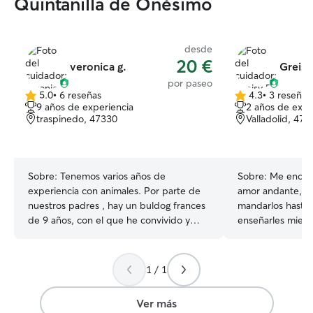
Quintanilla de Onésimo
desde
20 €
veronica g.
Greisy
por paseo
5.0
•
6 reseñas
4.3
•
3 reseñas
5.0
4.3
9 años de experiencia
2 años de expe
de
de
traspinedo, 47330
Valladolid, 470
5
5
estrellas
estrellas
Sobre:
Tenemos varios años de
Sobre:
Me encant
experiencia con animales. Por parte de
amor andante, gra
nuestros padres , hay un buldog frances
mandarlos hasta 
de 9 años, con el que he convivido y
enseñarles mient
criado hasta las 4 años mas o menos.
haré sentir en casa Tengo una rutina
Cuando me compramos nuestra casa; mi
los haré sentir dí
pareja y yo adoptamos a una gatita,
llenos de amor, l
1 / 1
despues nos encontramos una gatita en
seguridad de ellos mism
la carretera y ls rescstamos y hace unos
un lugar seguro 
Ver más
meses adoptamos a una perra de una
tranquilidad, pe