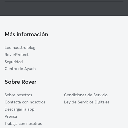
Cuidadores de Perros en Quintanilla de Onésimo
Villanueva de los Infantes
Cuidado de mascota en Quintanilla de Onésimo
Olmos de Esgueva
Cuidadores de Gatos en Quintanilla de Onésimo
Montemayor de Pililla
Más información
Villarmentero de Esgueva
La Parrilla
Lee nuestro blog
Bahabón
RoverProtect
Castronuevo de Esgueva
Seguridad
Viloria
Centro de Ayuda
Campaspero
Sobre Rover
Sobre nosotros
Condiciones de Servicio
Contacta con nosotros
Ley de Servicios Digitales
Descargar la app
Prensa
Trabaja con nosotros