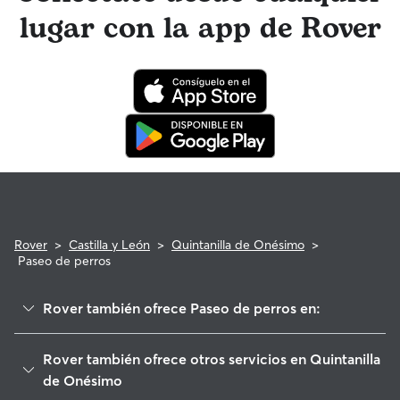
paseador de perros tienen acceso a asesoramiento de
lugar con la app de Rover
profesionales veterinarios cualificados. En el improbable
caso de que surjan problemas durante una reserva, ten la
tranquilidad de saber que tu perro está cubierto por el
programa de reembolso de la Garantía Rover para asistencia
veterinaria que cumpla con los requisitos.
Rover
>
Castilla y León
>
Quintanilla de Onésimo
>
Paseo de perros
Rover también ofrece Paseo de perros en:
Sardón de Duero
Rover también ofrece otros servicios en Quintanilla
Santibáñez de Valcorba
de Onésimo
Traspinedo