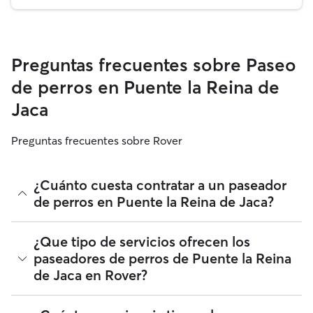
Preguntas frecuentes sobre Paseo
de perros en Puente la Reina de
Jaca
Preguntas frecuentes sobre Rover
¿Cuánto cuesta contratar a un paseador
de perros en Puente la Reina de Jaca?
Los paseadores de perros de Rover tienen plena libertad
¿Que tipo de servicios ofrecen los
para fijar sus tarifas. El coste medio de un paseador de
paseadores de perros de Puente la Reina
perros en Puente la Reina de Jaca en Rover en agosto 2026
de Jaca en Rover?
fue de alrededor de 10 por paseo, incluyendo las tarifas de
servicio de Rover. La tarifa de un paseador de perros
también puede cambiar en función de la personalización de
Uno nunca sabe cuándo se va a complicar un día de trabajo,