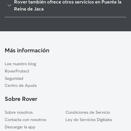
Rover también ofrece otros servicios en Puente la
Bailo
Reina de Jaca
Jaca
Cuidado de mascota en Puente la Reina de Jaca
Aisa
Cuidadores a domicilio en Puente-La-Reina-De-Jaca
Castiello de Jaca
Cuidadores de Gatos en Puente la Reina de Jaca
Villanúa
Más información
Caldearenas
Canfranc
Lee nuestro blog
Sabiñánigo
RoverProtect
Navardún
Seguridad
Biescas
Centro de Ayuda
Yesa
Sobre Rover
Sobre nosotros
Condiciones de Servicio
Contacta con nosotros
Ley de Servicios Digitales
Descargar la app