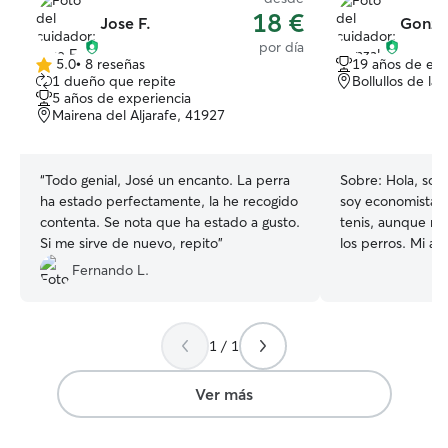
18 €
Jose F.
Gonzal
por día
5.0
•
8 reseñas
19 años de exp
5.0
1 dueño que repite
Bollullos de la
de
5 años de experiencia
5
Mairena del Aljarafe, 41927
estrellas
“
Todo genial, José un encanto. La perra
Sobre:
Hola, soy
ha estado perfectamente, la he recogido
soy economista y
contenta. Se nota que ha estado a gusto.
tenis, aunque ma
Si me sirve de nuevo, repito
”
los perros. Mi a
cuando tenía 12 
Fernando L.
primer compañero
caniche enano 
durante 15 años, 
1 / 1
él, aprendí lo que
convivir con un 
necesidades diari
Ver más
la atención que necesita
2021, mientras vi