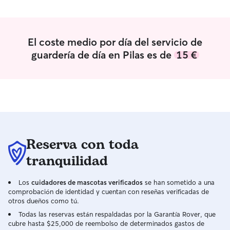
oportunidad de a
que buscaban una 
brindándoles un 
ayudándoles a en
El coste medio por día del servicio de
permanente lleno
guardería de día en Pilas es de
15 €
desde 2020, vivo 
Mitación con mi p
perro Dante, un 
años, que es nues
carácter dulce, j
Aunque vivamos j
encarga de las a
perros Ofrezco paseos a perros de
Reserva con toda
cualquier raza, 
son bienvenidos. Mi disponibilidad e
tranquilidad
amplia: estoy dis
domingo, de 8:0
Los
cuidadores de mascotas verificados
se han sometido a una
de la noche, y d
comprobación de identidad y cuentan con reseñas verificadas de
finales de enero
otros dueños como tú.
los días sin exce
Todas las reservas están respaldadas por la Garantía Rover, que
paseador de conf
cubre hasta $25,000 de reembolso de determinados gastos de
encantado de cui