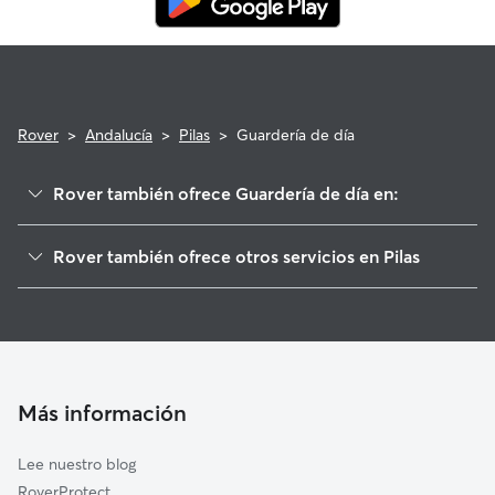
Rover
>
Andalucía
>
Pilas
>
Guardería de día
Rover también ofrece Guardería de día en:
Aznalcázar
Rover también ofrece otros servicios en Pilas
Huévar del Aljarafe
Cuidadores de Perros en Pilas
Villamanrique de la Condesa
Paseadores de Perros en Pilas
Hinojos
Cuidado de mascota en Pilas
Carrión de los Céspedes
Cuidadores a domicilio en Pilas
Castilleja del Campo
Más información
Cuidadores de Gatos en Pilas
Benacazón
Lee nuestro blog
Chucena
RoverProtect