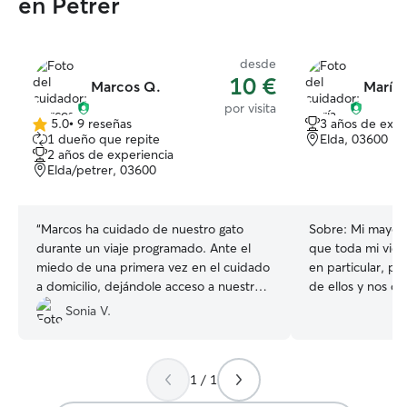
en Petrer
desde
10 €
Marcos Q.
María 
por visita
5.0
•
9 reseñas
3 años de expe
5.0
1 dueño que repite
Elda, 03600
de
2 años de experiencia
5
Elda/petrer, 03600
estrellas
“
Marcos ha cuidado de nuestro gato
Sobre:
Mi mayor 
durante un viaje programado. Ante el
que toda mi vida
miedo de una primera vez en el cuidado
en particular, perros. Me gustan,
a domicilio, dejándole acceso a nuestra
de ellos y nos di
casa, hemos gestionado todo el proceso
una persona con
Sonia V.
con mucha profesionalidad y ek
responsable. No dudes en contactarme
resultado ha sido muy favorable. Un
y consultarme. Muchas gracias Trabajo
gusto contar con él y tener más libertad
tiempo parcial, p
1 / 1
para viajar.
”
del tiempo necesa
pasear, además d