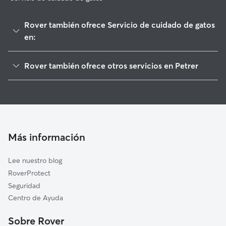
Rover también ofrece Servicio de cuidado de gatos
en:
Sax
Rover también ofrece otros servicios en Petrer
Elda
Cuidadores de Perros en Petrer
Castalla
Paseadores de Perros en Petrer
Biar
Guarderia Canina en Petrer
Onil
Cuidado de mascota en Petrer
Villena
Más información
Cuidadores a domicilio en Petrer
Salinas
Lee nuestro blog
Agost
RoverProtect
Monóvar/Monòver
Seguridad
Tibi
Centro de Ayuda
Cañada
Sobre Rover
Monforte del Cid