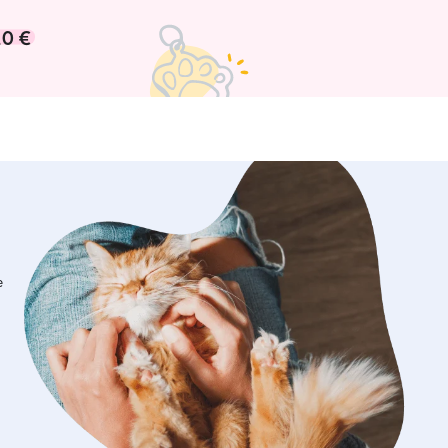
10 €
e