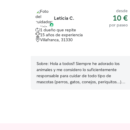
desde
10 €
Leticia C.
por paseo
1 dueño que repite
15 años de experiencia
Villafranca, 31330
Sobre:
Hola a todos!! Siempre he adorado los
animales y me considero lo suficientemente
responsable para cuidar de todo tipo de
mascotas (perros, gatos, conejos, periquitos...)
Aunque por diferentes motivos no pude tener
una mascota (hasta que Chawy, mi Westy,
apareció) desde que tuve uso de razón, estudié
y compartí mi tiempo con los animales todo lo
que pude. Aprendí de la gente, de diferentes
situaciones, de refugios y claro, de los propios
animales. Actualmente trabajo en una fábrica de