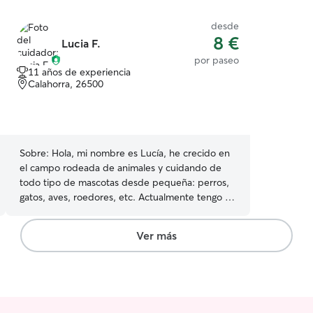
desde
8 €
Lucia F.
por paseo
11 años de experiencia
Calahorra, 26500
Sobre:
Hola, mi nombre es Lucía, he crecido en
el campo rodeada de animales y cuidando de
todo tipo de mascotas desde pequeña: perros,
gatos, aves, roedores, etc. Actualmente tengo un
perro en mi hogar propio, pero siempre he
convivido con dos gatos y un conejo en casa de
Ver más
mi madre. Entiendo perfectamente las rutinas
de los diferentes tipos de animales, con sus
paseos y cuidados diarios. Me ofrezco
principalmente para realizar visitas a domicilio y
paseos, asegurándome de que tus mascotas se