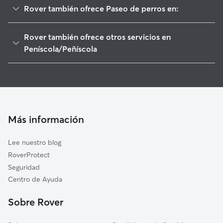
Rover también ofrece Paseo de perros en:
Benicarló
Rover también ofrece otros servicios en
Santa Magdalena de Pulpis
Peníscola/Peñíscola
Càlig
Cuidadores de Perros en Peníscola/Peñíscola
Vinaròs
Guarderia Canina en Peníscola/Peñíscola
Cervera del Maestre
Cuidado de mascota en Peníscola/Peñíscola
Alcalà de Xivert
Cuidadores a domicilio en Peniscola-Peniscola
Más información
Sant Jordi/San Jorge
Cuidadores de Gatos en Peníscola/Peñíscola
Traiguera
Lee nuestro blog
La Jana
RoverProtect
Alcanar
Seguridad
Torreblanca
Centro de Ayuda
Canet lo Roig
Sobre Rover