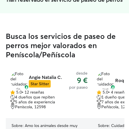
Busca los servicios de paseo de
perros mejor valorados en
Peníscola/Peñíscola
desde
Angie Natalia C.
9 €
Roque
Star Sitter
por paseo
5.0
•
12 reseñas
5.0
•
4 reseñas
5.0
5.0
4 dueños que repiten
1 dueño que r
de
de
5 años de experiencia
7 años de expe
5
5
Peníscola, 12598
Peñíscola, 125
estrellas
estrellas
Sobre:
Amo los animales desde muy
Sobre:
Cuidado 