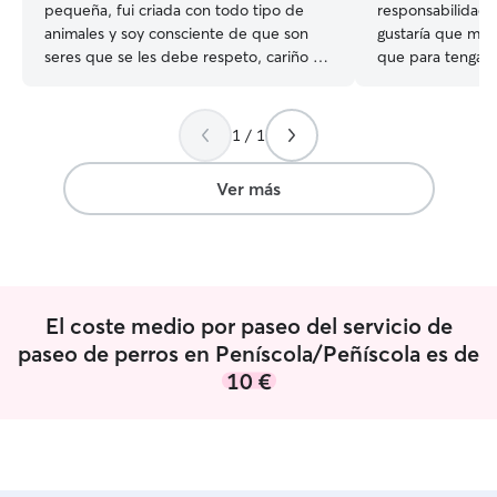
pequeña, fui criada con todo tipo de
responsabilidad 
animales y soy consciente de que son
gustaría que me 
seres que se les debe respeto, cariño y
que para tengan u
cuidados Actualmente tengo tiempo
trabajo me lo per
completo, no me encuentro trabajando y
tengo tiempo pa
tengo disponibilidad total de tiempo
ingresos adiciona
1 / 1
para el cuidado de mascotas, soy
épocas del año u
cariñosa y me encantan los animales,
me gustan En la casa donde vivió hay
Ver más
seria el trabajo perfecto para mi Tengo
mucho espacio p
una terraza muy amplia y un parque en
estén no tengan 
frente de mi casa para sacarlos a pasear,
un solo lugar y 
la playa está muy cerca también para ir a
estancia plena
caminar y disfrutar de una fresca brisa
El coste medio por paseo del servicio de
paseo de perros en Peníscola/Peñíscola es de
10 €