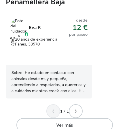
Peñamellera Baja
desde
12 €
Eva P.
por paseo
20 años de experiencia
Panes, 33570
Sobre:
He estado en contacto con
animales desde muy pequeña,
aprendiendo a respetarlos, a quererlos y
a cuidarlos mientras crecía con ellos. He
cuidado todo tipo de animales, perros,
gatos, conejos, roedores... Actualmente
tengo una perrita que adopté hace ya
1 / 1
cinco años. Actualmente no estoy
trabajando, con que tengo mucho
Ver más
tiempo libre, en especial los fines de