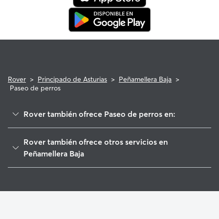
Rover
>
Principado de Asturias
>
Peñamellera Baja
>
Paseo de perros
Rover también ofrece Paseo de perros en:
Val de San Vicente
Rover también ofrece otros servicios en
Peñamellera Alta
Peñamellera Baja
Tresviso
Cuidadores a domicilio en Penamellera-Baja
Herrerías
Rionansa
Cillorigo de Liébana