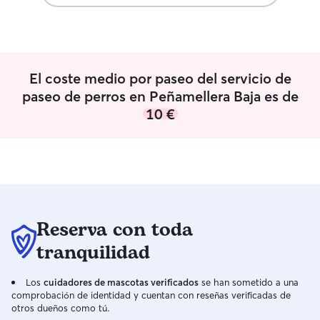
semana. En principio se me puede
contactar a cualquier hora entre las
10:00 hasta las 20:00. Me haré cargo de
la mascota en la casa del dueño de
momento. En otras épocas del año
El coste medio por paseo del servicio de
puede quedarse en mi casa, pero
paseo de perros en Peñamellera Baja es de
durante el verano es más complicado
10 €
porque tengo visitas de familiares y
considero que el perro debe tener un
lugar tranquilo donde estar y en el que
se sienta cómodo.
Reserva con toda
tranquilidad
Los
cuidadores de mascotas verificados
se han sometido a una
comprobación de identidad y cuentan con reseñas verificadas de
otros dueños como tú.