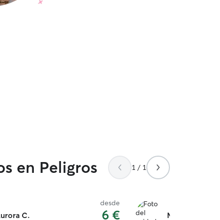
os en Peligros
1 / 1
desde
6 €
urora C.
Maryam G.