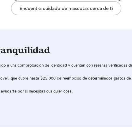
prefiere que permanezca separado, puedo
casos, me 
☺️
Encuentra cuidado de mascotas cerca de ti
hacerlo sin problema. Seguiré sus rutinas de
confianza,
alimentación, paseos y medicación (si la
cómodos y f
necesita), manteniéndote informado con fotos y
paseos o t
vídeos para que tengas total tranquilidad
durante su estancia
ranquilidad
do a una comprobación de identidad y cuentan con reseñas verificadas d
a Rover, que cubre hasta $25,000 de reembolso de determinados gastos de
 ayudarte por si necesitas cualquier cosa.