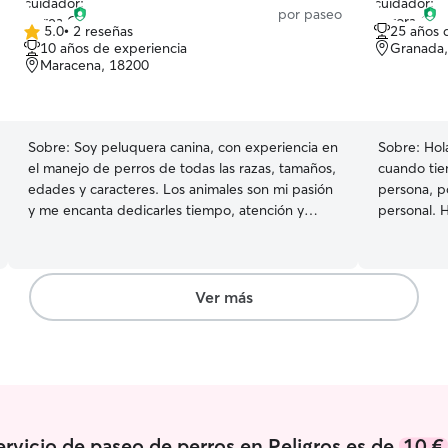
por paseo
5.0
•
2 reseñas
25 años 
5.0
10 años de experiencia
Granada
de
Maracena, 18200
5
estrellas
Sobre:
Soy peluquera canina, con experiencia en
Sobre:
Hol
el manejo de perros de todas las razas, tamaños,
cuando tie
edades y caracteres. Los animales son mi pasión
persona, p
y me encanta dedicarles tiempo, atención y
personal. 
mucho cariño. Servicios: 🏡 Alojamiento en mi
(perros qu
domicilio (guardería de día o por noches). 🚗
confianza, 
Cuidado en tu domicilio, para que tu mascota
he aprendid
permanezca en su entorno. 🚶 Paseos
mucha paci
Ver más
personalizados, adaptados a su edad, tamaño,
cuido a tod
energía y necesidades. 🦴 Alimentación,
necesita q
compañía, juegos, administración de medicación
lo que qui
oral (si la necesita) y cuidados básicos. 📸 Envío
agobien. C
de fotos y vídeos para que estés tranquilo/a
súper famil
durante todo el servicio. Responsabilidad,
va a faltar de 
paciencia y trato cercano para que tu
de mascota
ervicio de paseo de perros en Peligros es de
10 €