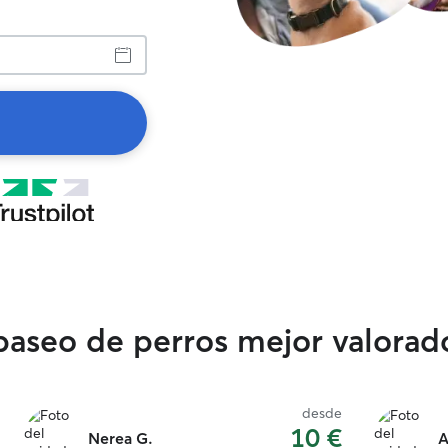
 paseo de perros mejor valorad
desde
10 €
Nerea G.
A