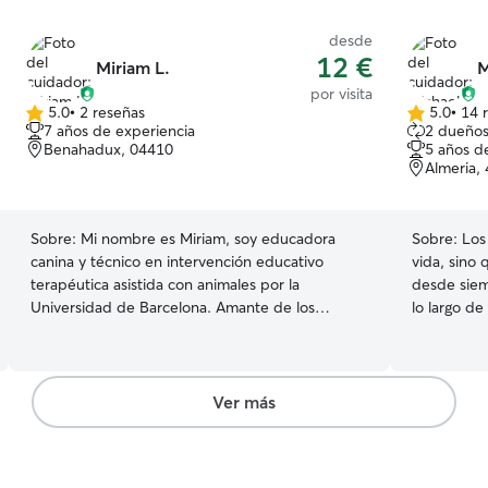
desde
12 €
Miriam L.
M
por visita
5.0
•
2 reseñas
5.0
•
14 
5.0
5.0
7 años de experiencia
2 dueños
de
de
Benahadux, 04410
5 años d
5
5
Almeria,
estrellas
estrellas
Sobre:
Mi nombre es Miriam, soy educadora
Sobre:
Los
canina y técnico en intervención educativo
vida, sino
terapéutica asistida con animales por la
desde siem
Universidad de Barcelona. Amante de los
lo largo de
animales, tengo un golden retriever de 7 añitos.
comprender
Es muy sociable y cariñoso, dispuesto a
merecen. P
compartir salón y terraza con nuevos amigos
que pasar t
sean de la raza que sean (aunque tiene
asegurarme
Ver más
debilidad por los cachorros). Thor no sube al
Disfruto d
sofa pero si que sube a la cama (nos adaptamos!)
momento d
Salimos a pasear unas 3 veces al día, y siempre
porque sé 