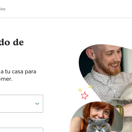
ios
ado de
a tu casa para
omer.