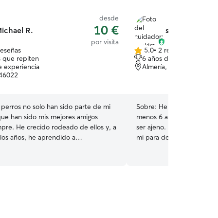
desde
10 €
ichael R.
shakira s.
por visita
reseñas
5.0
•
2 reseñas
5.0
 que repiten
6 años de experiencia
de
e experiencia
Almería, 04004
5
 46022
estrellas
 perros no solo han sido parte de mi
Sobre:
He cuidado animale
 que han sido mis mejores amigos
menos 6 años, ya bien sea
pre. He crecido rodeado de ellos y, a
ser ajeno. Mis amigos y ve
 los años, he aprendido a
mi para dejarme sus masc
los y brindarles el cuidado que
hasta hámster. Me encanta 
ara mí, no hay nada más gratificante
compañía que te dan. Estu
iempo con ellos, cuidarlos y
comprometo con todo aque
 de que se sientan amados y felices.
Muchas gracias por confiar en mí! A
e cada paseo, cada juego y cada
estudio en la Universidad 
e cuidado que puedo ofrecerles,
viernes de 9 a 13:30 un gr
lo importantes que son en nuestras
obstante, puedo ofrecer 