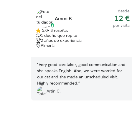
desde
12 €
Ammi P.
por visita
5.0
•
8 reseñas
5.0
1 dueño que repite
de
2 años de experiencia
5
Almería
estrellas
“
Very good caretaker, good communication and
she speaks English. Also, we were worried for
our cat and she made an unscheduled visit.
Highly recommended.
”
Artin C.