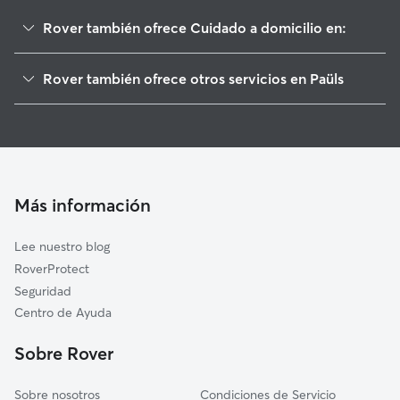
Rover también ofrece Cuidado a domicilio en:
Alfara de Carles
Rover también ofrece otros servicios en Paüls
Prat de Comte
Cuidadores de Perros en Paüls
Xerta
Paseadores de Perros en Paüls
Horta de Sant Joan
Guarderia Canina en Paüls
Tivenys
Cuidado de mascota en Paüls
Aldover
Más información
Cuidadores de Gatos en Paüls
Bot
Lee nuestro blog
Lledó
RoverProtect
Arnes
Seguridad
Arens de Lledó
Centro de Ayuda
Roquetes
Sobre Rover
Cretas
Sobre nosotros
Condiciones de Servicio