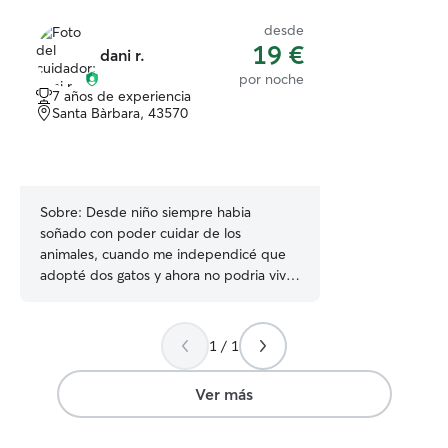
desde
19 €
dani r.
por noche
7 años de experiencia
Santa Bàrbara, 43570
Sobre:
Desde niño siempre habia
soñado con poder cuidar de los
animales, cuando me independicé que
adopté dos gatos y ahora no podria vivir
sin ellos. Siempre he pensado que me
entiendo mejor con los animales que con
mas personas. Mi horario de trabajo es
1 / 1
de 9 a 13 y de 15:30 a 19:30 de Lunes a
Viernes. Los fines de semana intento
Ver más
tener una vida activa, salir a pasear por la
montaña o por la playa, actividades que
se pueden compaginar con el cuidado