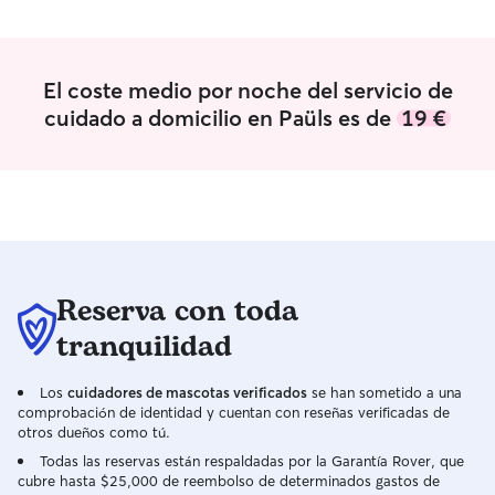
de un perro. Si tienes alguna duda,
pregúntame. Vivo en un piso pequeño
por lo que solo puedo acoger un gato,
El coste medio por noche del servicio de
como máximo dos si van en pack, mis
dos gatos son muy sociables y estan
cuidado a domicilio en Paüls es de
19 €
acostumbrados a tratar con gatos nuevos
por lo que no habrá ningun problema.
Reserva con toda
tranquilidad
Los
cuidadores de mascotas verificados
se han sometido a una
comprobación de identidad y cuentan con reseñas verificadas de
otros dueños como tú.
Todas las reservas están respaldadas por la Garantía Rover, que
cubre hasta $25,000 de reembolso de determinados gastos de