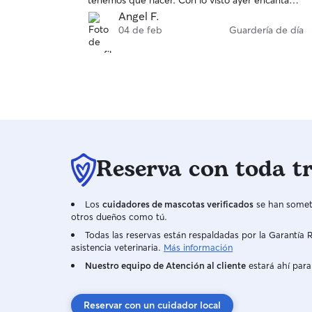
tenemos que hacer. Con lo visto ayer encantado
y super tranquilos. Transmite seguridad. Muchas
Angel F.
gracias
04 de feb
Guardería de día
Reserva con toda t
Los
cuidadores de mascotas verificados
se han someti
otros dueños como tú.
Todas las reservas están respaldadas por la Garantí
asistencia veterinaria.
Más información
Nuestro equipo de Atención al cliente
estará ahí para
Reservar con un cuidador local