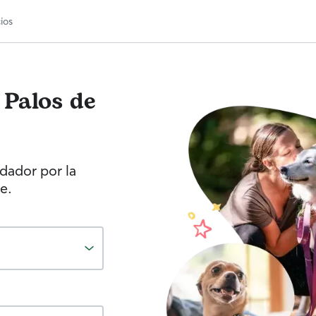
ios
Palos de
idador por la
e.