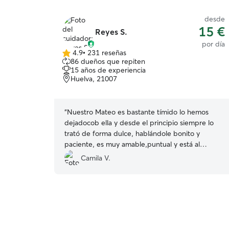
desde
15 €
Reyes S.
por día
4.9
•
231 reseñas
4.9
86 dueños que repiten
de
15 años de experiencia
5
Huelva, 21007
estrellas
“
Nuestro Mateo es bastante tímido lo hemos
dejadocob ella y desde el principio siempre lo
trató de forma dulce, hablándole bonito y
paciente, es muy amable,puntual y está al
pendiente de los mensajes. Nosotros solo
Camila V.
pasamos los veranos en Huelva pero sin duda
para dejar a nuestro perrete cuando estemos
allí, ella será nuestra primera opción!
”