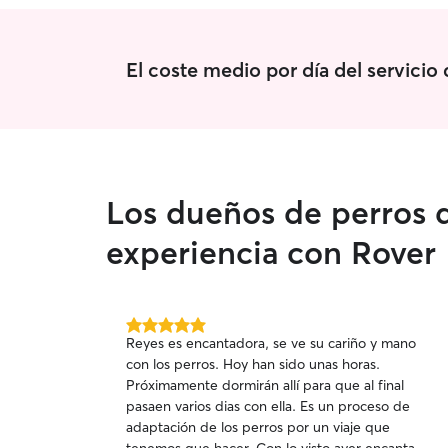
El coste medio por día del servicio 
Los dueños de perros d
experiencia con Rover
5.0
Reyes es encantadora, se ve su cariño y mano
de
con los perros. Hoy han sido unas horas.
5
Próximamente dormirán allí para que al final
estrellas
pasaen varios dias con ella. Es un proceso de
adaptación de los perros por un viaje que