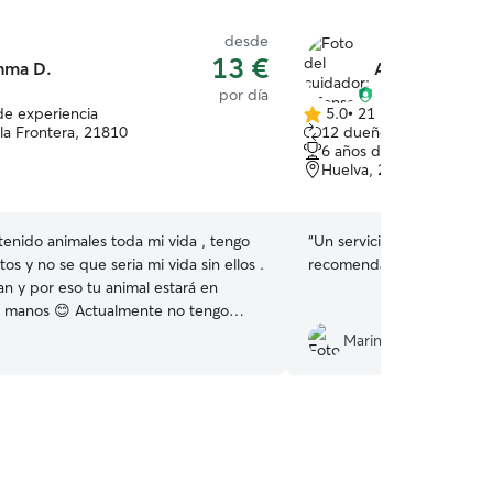
desde
13 €
nma D.
Alfonso Alejan
por día
de experiencia
5.0
•
21 reseñas
5.0
la Frontera, 21810
12 dueños que repiten
de
6 años de experiencia
5
Huelva, 21007
estrellas
tenido animales toda mi vida , tengo
“
Un servicio impecable, mu
tos y no se que seria mi vida sin ellos .
recomendable.
”
n y por eso tu animal estará en
Actualmente no tengo
 si tengo disponible todos los fin de
Marina R.
jamiento . Las tardes las tengo libres
s mañanas también Vivo en una
mpo vallada , mis perros están dentro
cuando me piden salir los dejo fuera
nquilidad de que está todo cerrado y
ará nada tiene mucho terreno para