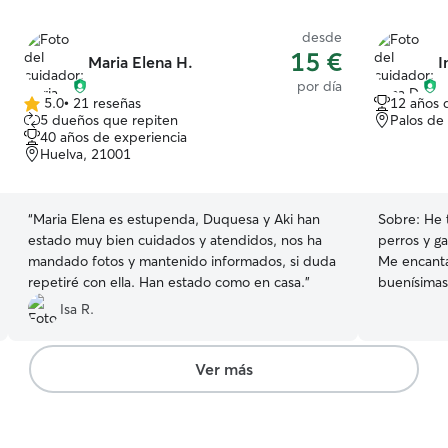
desde
15 €
Maria Elena H.
I
por día
5.0
•
21 reseñas
12 años 
5.0
5 dueños que repiten
Palos de 
de
40 años de experiencia
5
Huelva, 21001
estrellas
“
Maria Elena es estupenda, Duquesa y Aki han
Sobre:
He 
estado muy bien cuidados y atendidos, nos ha
perros y ga
mandado fotos y mantenido informados, si duda
Me encanta
repetiré con ella. Han estado como en casa.
”
buenísimas manos 😊 
nada fijo ,
Isa R.
semanas alo
todas y alguna
casa de ca
Ver más
de casa y 
con la tra
no les pas