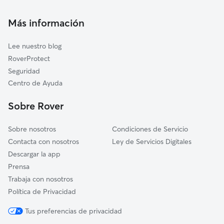
Guarderia Canina en Pájara
Yaiza
Cuidado de mascota en Pájara
Tías
Más información
Cuidadores a domicilio en Pajara
Arrecife
Lee nuestro blog
San Bartolomé
RoverProtect
Telde
Seguridad
Tinajo
Centro de Ayuda
Las Palmas de Gran Canaria
Sobre Rover
Teguise
Sobre nosotros
Condiciones de Servicio
Contacta con nosotros
Ley de Servicios Digitales
Descargar la app
Prensa
Trabaja con nosotros
Política de Privacidad
Tus preferencias de privacidad