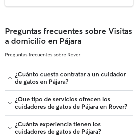
Preguntas frecuentes sobre Visitas
a domicilio en Pájara
Preguntas frecuentes sobre Rover
¿Cuánto cuesta contratar a un cuidador
de gatos en Pájara?
Los cuidadores de gatos de Rover tienen plena libertad para
¿Que tipo de servicios ofrecen los
fijar sus tarifas. El coste medio de un cuidador de gatos en
cuidadores de gatos de Pájara en Rover?
Pájara en Rover en agosto 2026 fue de alrededor de 11 por
noche, incluyendo las tarifas de servicio de Rover. La tarifa
de un cuidador de gatos también puede cambiar en función
¿Tan solo necesitas a alguien que se pase y juegue, alimente
¿Cuánta experiencia tienen los
de la personalización de tu reserva para que se ajuste a tus
y limpie el arenero? Los cuidadores de gatos de Pájara
cuidadores de gatos de Pájara?
propias necesidades y las de tu gato.
estarán encantados de cuidar de tu gato mientras estés