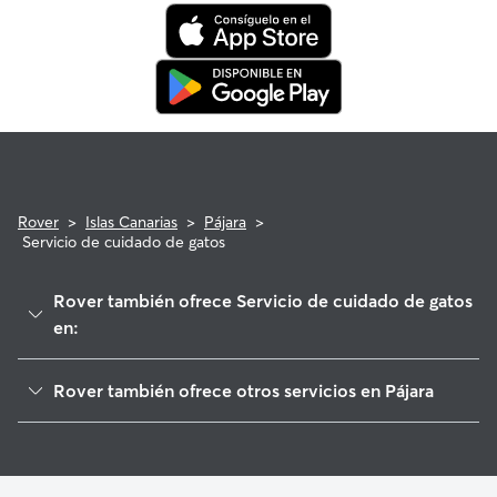
programa de reembolso de la Garantía Rover para asistencia
veterinaria que cumpla con los requisitos.
Rover
>
Islas Canarias
>
Pájara
>
Servicio de cuidado de gatos
Rover también ofrece Servicio de cuidado de gatos
en:
Tuineje
Rover también ofrece otros servicios en Pájara
Antigua
Cuidadores de Perros en Pájara
Puerto del Rosario
Paseadores de Perros en Pájara
La Oliva