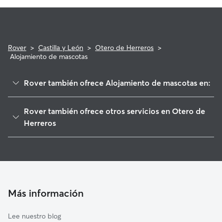
Rover
>
Castilla y León
>
Otero de Herreros
>
Alojamiento de mascotas
Rover también ofrece Alojamiento de mascotas en:
Ortigosa del Monte
Rover también ofrece otros servicios en Otero de
La Losa
Herreros
Valdeprados
Paseadores de Perros en Otero de Herreros
El Espinar
Guarderia Canina en Otero de Herreros
Zarzuela del Monte
Cuidado de mascota en Otero de Herreros
Abades
Cuidadores a domicilio en Otero-De-Herreros
Más información
Navas de San Antonio
Cuidadores de Gatos en Otero de Herreros
Lastras del Pozo
Lee nuestro blog