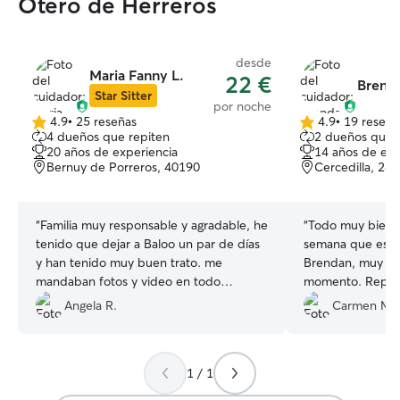
Otero de Herreros
desde
Maria Fanny L.
22 €
Brend
Star Sitter
por noche
4.9
•
25 reseñas
4.9
•
19 reseña
4.9
4.9
4 dueños que repiten
2 dueños que 
de
de
20 años de experiencia
14 años de exp
5
5
Bernuy de Porreros, 40190
Cercedilla, 28
estrellas
estrellas
“
Familia muy responsable y agradable, he
“
Todo muy bien d
tenido que dejar a Baloo un par de días
semana que estu
y han tenido muy buen trato. me
Brendan, muy at
mandaban fotos y video en todo
momento. Repetiremos seguro con
momento. Recomendado.
”
Brendan. Muchas
Angela R.
Carmen M.
1 / 1