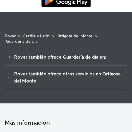
Rover
>
Castilla y León
>
Ortigosa del Monte
>
Guardería de día
Rover también ofrece Guardería de día en:
La Losa
Rover también ofrece otros servicios en Ortigosa
Otero de Herreros
del Monte
Valdeprados
Cuidadores de Perros en Ortigosa del Monte
Abades
Paseadores de Perros en Ortigosa del Monte
El Espinar
Cuidado de mascota en Ortigosa del Monte
Segovia
Cuidadores a domicilio en Ortigosa-Del-Monte
Más información
Palazuelos de Eresma
Cuidadores de Gatos en Ortigosa del Monte
Valverde del Majano