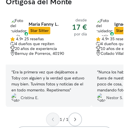
Ortigosa del Monte
desde
Maria Fanny L.
Ignaci
17 €
Star Sitter
Star Si
por día
4.9
•
25 reseñas
4.9
•
35 reseña
4.9
4.9
4 dueños que repiten
4 dueños que 
de
de
20 años de experiencia
10 años de exp
5
5
Bernuy de Porreros, 40190
Collado Villalb
estrellas
estrellas
“
Era la primera vez que dejábamos a
“
Nunca los había
Toby con alguien y la verdad que estuvo
fuera de nuestro
muy bien. Tuvimos fotos y noticias de el
poco de cosa, p
en todo momento. Repetiremos
”
mandando fotos y
para poder verlos
Cristina E.
Nestor S.
sin duda, si algú
comunidad de Ma
dejarlos con algui
1 / 1
un placer
”