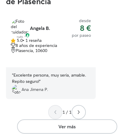
de Plasencia
desde
8 €
Angela B.
por paseo
5.0
•
1 reseña
5.0
8 años de experiencia
de
Plasencia, 10600
5
estrellas
“
Excelente persona, muy seria, amable.
Repito seguro!
”
Ana Jimena P.
1 / 1
Ver más