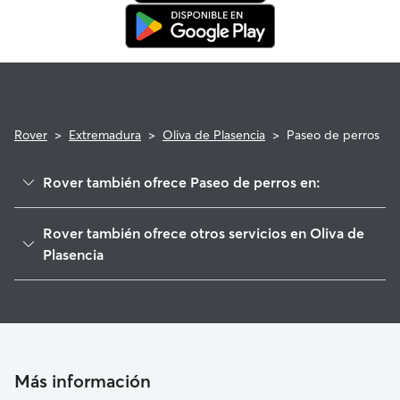
Rover
>
Extremadura
>
Oliva de Plasencia
>
Paseo de perros
Rover también ofrece Paseo de perros en:
Villar de Plasencia
Rover también ofrece otros servicios en Oliva de
Cabezabellosa
Plasencia
Plasencia
Cuidadores de Perros en Oliva de Plasencia
Jarilla
Guarderia Canina en Oliva de Plasencia
El Torno
Cuidado de mascota en Oliva de Plasencia
Carcaboso
Cuidadores a domicilio en Oliva-De-Plasencia
Más información
Valdeobispo
Cuidadores de Gatos en Oliva de Plasencia