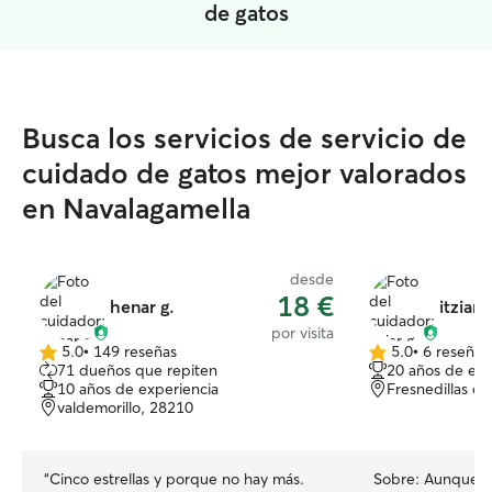
de gatos
Busca los servicios de servicio de
cuidado de gatos mejor valorados
en Navalagamella
desde
18 €
henar g.
itziar g
por visita
5.0
•
149 reseñas
5.0
•
6 reseñas
5.0
5.0
71 dueños que repiten
20 años de exp
de
de
10 años de experiencia
Fresnedillas de
5
5
valdemorillo, 28210
estrellas
estrellas
“
Cinco estrellas y porque no hay más.
Sobre:
Aunque n