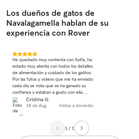
propia casa si a
para el animal.
Los dueños de gatos de
Navalagamella hablan de su
experiencia con Rover
5.0
He quedado muy contenta con Sofía, ha
de
estado muy atenta con todos los detalles
5
de alimentación y cuidado de los gatitos.
estrellas
Por las fotos y videos que me ha enviado
cada día se nota que se ha ganado su
confianza y estaban a gusto con ella.
Recomiendo a Sofía encarecidamente.
Cristina G.
18 de Aug
Visitas a domicilio
1 / 1