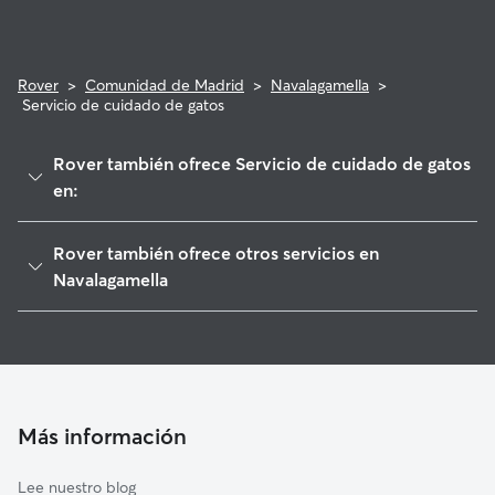
Rover
>
Comunidad de Madrid
>
Navalagamella
>
Servicio de cuidado de gatos
Rover también ofrece Servicio de cuidado de gatos
en:
Quijorna
Rover también ofrece otros servicios en
Fresnedillas de la Oliva
Navalagamella
Colmenar del Arroyo
Cuidadores de Perros en Navalagamella
Brunete
Paseadores de Perros en Navalagamella
Villanueva de la Cañada
Guarderia Canina en Navalagamella
Chapinería
Cuidado de mascota en Navalagamella
Más información
Zarzalejo
Cuidadores a domicilio en Navalagamella
Sevilla la Nueva
Lee nuestro blog