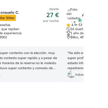
desde
onsuelo C.
27 €
Ane B.
Star Sitter
por noche
reseñas
4.9
•
53 reseñas
4.9
 que repiten
16 dueños que repiten
de
de experiencia
1 año de experiencia
5
48002
Bilbo, 48014
estrellas
super contento con la elección. muy
“
Ha sido extraordinaria, A
nta contesto super rapido y a pesar de
super profesional En tod
 horarios de la reserva no le molesto
estado informando sobre e
stuvo super contento y comodo de
repetiremos!!! Para bimba es
 con Consuelo. muchas gracias
Estamos muy agradecidos co
.
Iratxe G.