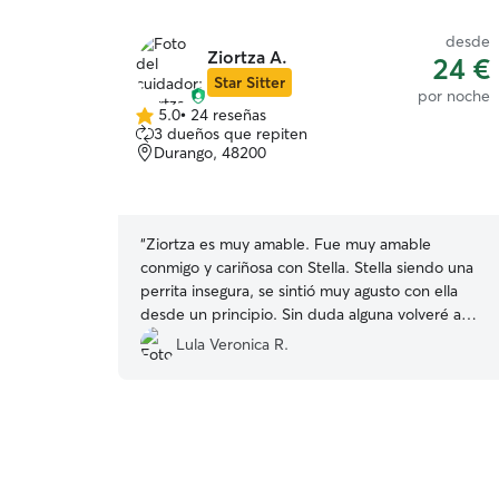
desde
Ziortza A.
24 €
Star Sitter
por noche
5.0
•
24 reseñas
5.0
3 dueños que repiten
de
Durango, 48200
5
estrellas
“
Ziortza es muy amable. Fue muy amable
conmigo y cariñosa con Stella. Stella siendo una
perrita insegura, se sintió muy agusto con ella
desde un principio. Sin duda alguna volveré a
dejar a Stella cundo necesite un cuidador.
”
Lula Veronica R.