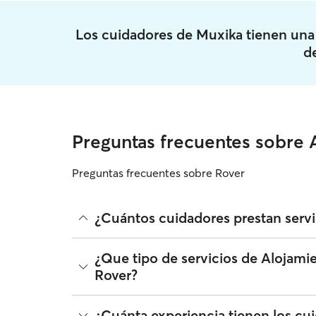
Los cuidadores de Muxika tienen un
d
Preguntas frecuentes sobre 
Preguntas frecuentes sobre Rover
¿Cuántos cuidadores prestan serv
A fecha de agosto 2026, 220 cuidadores ha prestad
¿Que tipo de servicios de Alojami
radio, leer reseñas y comparar precios para enco
Rover?
Alojamiento de mascotas que se unen a Rover deb
perro.
Rover facilita la localización de cuidadores con 
¿Cuánta experiencia tienen los cu