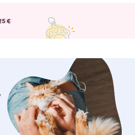
25 €
e