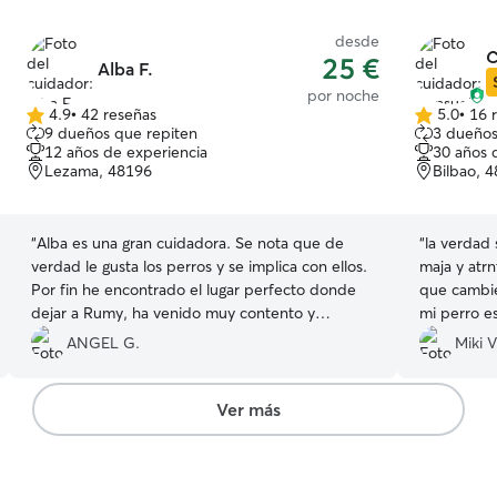
desde
C
25 €
Alba F.
por noche
4.9
•
42 reseñas
5.0
•
16 
4.9
5.0
9 dueños que repiten
3 dueños
de
de
12 años de experiencia
30 años 
5
5
Lezama, 48196
Bilbao, 
estrellas
estrellas
“
Alba es una gran cuidadora. Se nota que de
“
la verdad 
verdad le gusta los perros y se implica con ellos.
maja y atr
Por fin he encontrado el lugar perfecto donde
que cambie
dejar a Rumy, ha venido muy contento y
mi perro e
además, la comunicación ha sido muy fluida,
pasar un tiempo
ANGEL G.
Miki V
seguro que repetiré.
”
por todo
”
Ver más