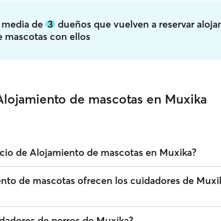
a media de
3
dueños que vuelven a reservar aloj
e mascotas con ellos
Alojamiento de mascotas en Muxika
icio de Alojamiento de mascotas en Muxika?
o servicios de Alojamiento de mascotas en Muxika. Puedes filtrar, clasi
ento de mascotas ofrecen los cuidadores de Muxi
ntrar al cuidador perfecto cerca de ti. Te recordamos que los cuidador
en someterse a una verificación de identidad tanto para tu seguridad
Alojamiento de mascotas en Muxika que ofrecen una atención cariñosa y
idadores de perros de Muxika?