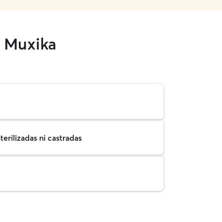
n Muxika
erilizadas ni castradas