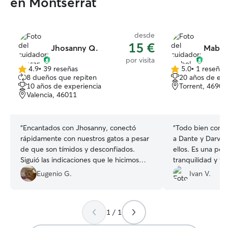
en Montserrat
desde
15 €
Jhosanny Q.
Mabel 
por visita
4.9
•
39 reseñas
5.0
•
1 reseña
4.9
5.0
8 dueños que repiten
20 años de exp
de
de
10 años de experiencia
Torrent, 46900
5
5
Valencia, 46011
estrellas
estrellas
“
Encantados con Jhosanny, conectó
“
Todo bien con P
rápidamente con nuestros gatos a pesar
a Dante y Darva
de que son tímidos y desconfiados.
ellos. Es una pe
Siguió las indicaciones que le hicimos
tranquilidad y fu
sobre sus particularidades con la comida,
con ella para que
Eugenio G.
Ivan V.
nos mantenía informados diariamente y
nos enviaba fotos. Repetiremos.
”
1 / 1