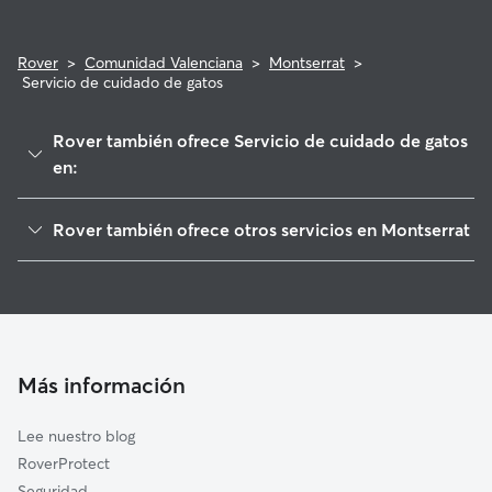
Rover
>
Comunidad Valenciana
>
Montserrat
>
Servicio de cuidado de gatos
Rover también ofrece Servicio de cuidado de gatos
en:
Montroi/Montroy
Rover también ofrece otros servicios en Montserrat
Real
Cuidadores de Perros en Montserrat
Turís
Paseadores de Perros en Montserrat
Llombai
Guarderia Canina en Montserrat
Catadau
Cuidado de mascota en Montserrat
Alfarp
Más información
Cuidadores a domicilio en Montserrat
Torrent
Lee nuestro blog
Godelleta
RoverProtect
Alcàsser
Seguridad