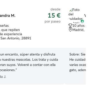
desde
15 €
andra M.
Victoria B.
por paseo
eseñas
10 años de experiencia
 que repiten
Madrid, 28052
de experiencia
e San Antonio, 28891
un encanto, súper atenta y disfruta
Sobre:
Siempre me han en
 nuestras mascotas. Los trata y cuida
He cuidado perros de fami
ran suyos. Volveré a contar con ella
varias ocasiones y actual
ocasiones.
”
gato, además de haber ten
anteriormente. Sé adaptar
a J.
cada mascota, ofrecerles a
alimentación y mucho cari
tranquilos y bien cuidados. Actualmente ten
flexibilidad horaria, primo
semanas enteros, para ded
cuidado de mascotas. Me 