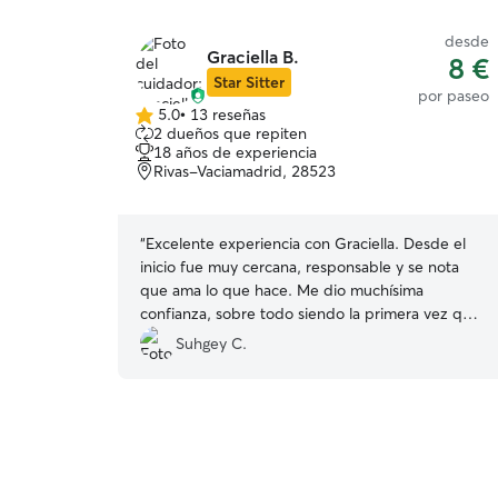
desde
Graciella B.
8 €
Star Sitter
por paseo
5.0
•
13 reseñas
5.0
2 dueños que repiten
de
18 años de experiencia
5
Rivas-Vaciamadrid, 28523
estrellas
“
Excelente experiencia con Graciella. Desde el
inicio fue muy cercana, responsable y se nota
que ama lo que hace. Me dio muchísima
confianza, sobre todo siendo la primera vez que
dejo a Pavel con alguien. Estuvo pendiente de él
Suhgey C.
en todo momento y me hizo sentir tranquila
sabiendo que estaba en buenas manos. Su
energía es muy calmada y transmite seguridad,
algo que valoro muchísimo. Pavel estuvo feliz y
bien cuidado, y eso para mí lo dice todo. Sin
duda volvería a contar con ella y la recomiendo