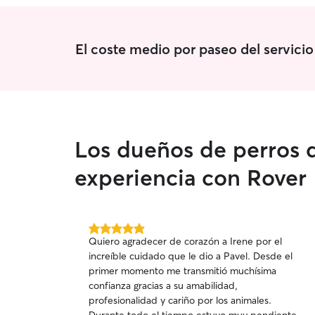
totalmente. 💛🐾 Gracias ❤️
”
El coste medio por paseo del servic
Los dueños de perros 
experiencia con Rover
5.0
Quiero agradecer de corazón a Irene por el
de
increíble cuidado que le dio a Pavel. Desde el
5
primer momento me transmitió muchísima
estrellas
confianza gracias a su amabilidad,
profesionalidad y cariño por los animales.