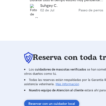
Durante todo el tiempo estuvo muy pendiente
de él, respetó sus rutinas y se aseguró de que
Suhgey C.
estuviera cómodo, tranquilo y feliz. Además, la
02 de Jul
Paseo de perros
comunicación fue excelente: me enviaba fotos y
actualizaciones con frecuencia, lo que me dio
muchísima tranquilidad y me permitió disfrutar
sabiendo que Pavel estaba en las mejores
manos.Sin duda volvería a dejar a Pavel con ella
y la recomiendo al 100 % a cualquier persona
que busque a alguien de total confianza para
cuidar de su compañero de cuatro patas.
Reserva con toda t
¡Gracias, Irene, por cuidar tan bien de mi
pequeño!
Los
cuidadores de mascotas verificados
se han someti
otros dueños como tú.
Todas las reservas están respaldadas por la Garantí
asistencia veterinaria.
Más información
Nuestro equipo de Atención al cliente
estará ahí para
Reservar con un cuidador local