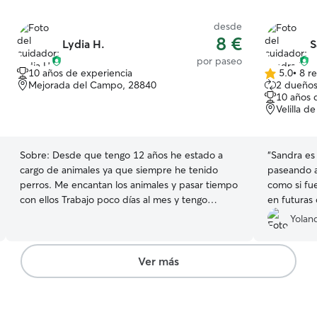
desde
8 €
Lydia H.
S
por paseo
10 años de experiencia
5.0
•
8 r
5.0
Mejorada del Campo, 28840
2 dueños
de
10 años 
5
Velilla d
estrellas
Sobre:
Desde que tengo 12 años he estado a
“
Sandra es 
cargo de animales ya que siempre he tenido
paseando a
perros. Me encantan los animales y pasar tiempo
como si fue
con ellos Trabajo poco días al mes y tengo
en futuras 
mucho tiempo disponible para desplazarme a las
Yoland
casas y para dar hasta cuatro paseos diarios a los
peludos En mi casa ya tengo una mascota y vivo
en un piso, por eso no puedo cuidar de las
Ver más
mascotas en mi casa, pero me desplazo sin
problema!