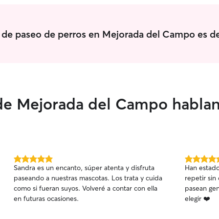
io de paseo de perros en Mejorada del Campo es d
de Mejorada del Campo hablan
5.0
5.0
Sandra es un encanto, súper atenta y disfruta
Han estado
de
de
paseando a nuestras mascotas. Los trata y cuida
repetir sin
5
5
como si fueran suyos. Volveré a contar con ella
pasean genial a
estrellas
estrellas
en futuras ocasiones.
elegir ❤️