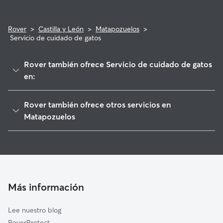
Rover
>
Castilla y León
>
Matapozuelos
>
Servicio de cuidado de gatos
Rover también ofrece Servicio de cuidado de gatos
en:
Ventosa de la Cuesta
Rover también ofrece otros servicios en
Pozaldez
Matapozuelos
Valdestillas
Cuidadores de Perros en Matapozuelos
Serrada
Paseadores de Perros en Matapozuelos
Hornillos de Eresma
Guarderia Canina en Matapozuelos
La Seca
Cuidado de mascota en Matapozuelos
Más información
Mojados
Cuidadores a domicilio en Matapozuelos
Pozal de Gallinas
Lee nuestro blog
Viana de Cega
RoverProtect