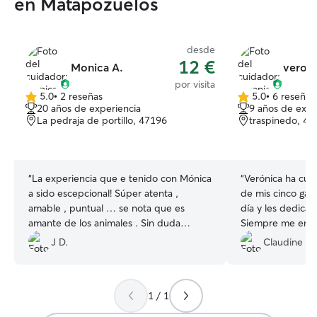
en Matapozuelos
desde
12 €
Monica A.
veroni
por visita
5.0
•
2 reseñas
5.0
•
6 reseñas
5.0
5.0
20 años de experiencia
9 años de expe
de
de
La pedraja de portillo, 47196
traspinedo, 47
5
5
estrellas
estrellas
“
La experiencia que e tenido con Mónica
“
Verónica ha cui
a sido escepcional! Súper atenta ,
de mis cinco gato
amable , puntual … se nota que es
día y les dedica
amante de los animales . Sin duda
Siempre me envia
volveré a repetir !!!!!
”
Incluso cuando u
J D.
Claudine H.
desapareció, hiz
encontrarlo. Cua
cinco gatos felices. Sie
1 / 1
recomendaría a V
contratarla en el