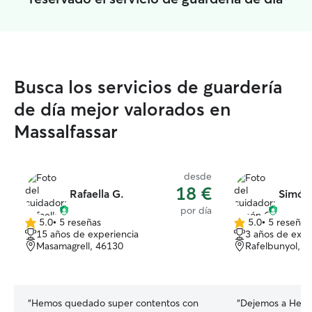
Busca los servicios de guardería
de día mejor valorados en
Massalfassar
desde
18 €
Rafaella G.
Simón
por día
5.0
•
5 reseñas
5.0
•
5 reseñas
5.0
5.0
15 años de experiencia
3 años de expe
de
de
Masamagrell, 46130
Rafelbunyol, 4
5
5
estrellas
estrellas
“
Hemos quedado super contentos con
“
Dejemos a Hera 