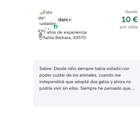
desde
10 €
dani r.
por visita
7 años de experiencia
Santa Bàrbara, 43570
Sobre:
Desde niño siempre habia soñado con
poder cuidar de los animales, cuando me
independicé que adopté dos gatos y ahora no
podria vivir sin ellos. Siempre he pensado que
me entiendo mejor con los animales que con
mas personas. Mi horario de trabajo es de 9 a 13
y de 15:30 a 19:30 de Lunes a Viernes. Los fines
de semana intento tener una vida activa, salir a
pasear por la montaña o por la playa, actividades
que se pueden compaginar con el cuidado de
un perro. Si tienes alguna duda, pregúntame.