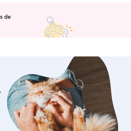
es de
e