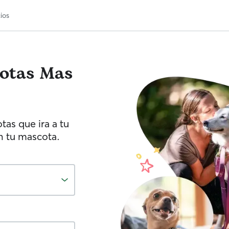
ios
otas
Mas
as que ira a tu
on tu mascota.