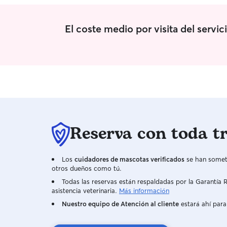
Vivo en un piso pequeño por lo que solo puedo
acoger un gato, como máximo dos si van en
pack, mis dos gatos son muy sociables y estan
El coste medio por visita del serv
acostumbrados a tratar con gatos nuevos por lo
que no habrá ningun problema.
Reserva con toda t
Los
cuidadores de mascotas verificados
se han someti
otros dueños como tú.
Todas las reservas están respaldadas por la Garantí
asistencia veterinaria.
Más información
Nuestro equipo de Atención al cliente
estará ahí para