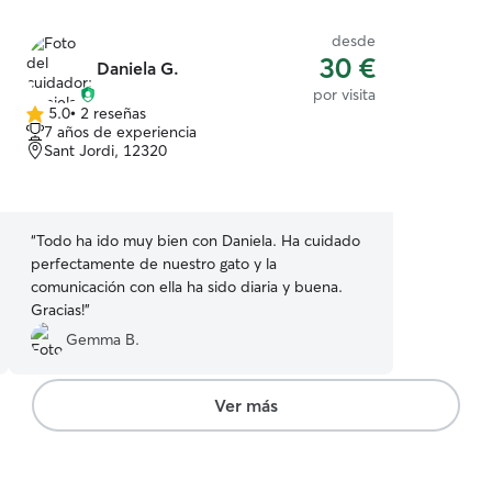
desde
30 €
Daniela G.
por visita
5.0
•
2 reseñas
5.0
7 años de experiencia
de
Sant Jordi, 12320
5
estrellas
“
Todo ha ido muy bien con Daniela. Ha cuidado
perfectamente de nuestro gato y la
comunicación con ella ha sido diaria y buena.
Gracias!
”
Gemma B.
Ver más