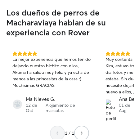
Los dueños de perros de
Macharaviaya hablan de su
experiencia con Rover
5.0
5.0
La mejor experiencia que hemos tenido
Muy contenta co
de
de
dejando nuestro bichito con ellos,
Kira, estuvo tres
5
5
Akuma ha salido muy feliz y ya echa de
día fotos y me 
estrellas
estrellas
menos a las princesitas de la casa :)
estaba. Sin duda
Muchísimas GRACIAS
necesite dejarla 
nuevo a ellos, grac
Ma Nieves G.
Ana Bele
12 de
Alojamiento de
01 de
Oct
mascotas
Aug
1 / 1