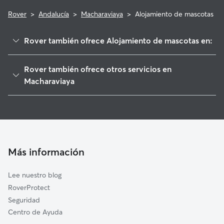
Rover
>
Andalucía
>
Macharaviaya
>
Alojamiento de mascotas
Rover también ofrece Alojamiento de mascotas en:
Iznate
Rover también ofrece otros servicios en
Moclinejo
Macharaviaya
Almáchar
Paseadores de Perros en Macharaviaya
Benamocarra
Guarderia Canina en Macharaviaya
Totalán
Cuidado de mascota en Macharaviaya
Vélez-Málaga
Cuidadores a domicilio en Macharaviaya
Más información
Rincón de la Victoria
Cuidadores de Gatos en Macharaviaya
Comares
Lee nuestro blog
Canillas de Aceituno
RoverProtect
Algarrobo
Seguridad
Alcaucín
Centro de Ayuda