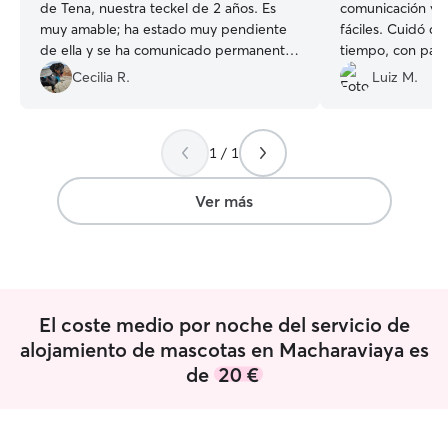
de Tena, nuestra teckel de 2 años. Es
comunicación y l
muy amable; ha estado muy pendiente
fáciles. Cuidó de
de ella y se ha comunicado permanente
tiempo, con pas
con nosotros para contarnos sobre su
Era la primera v
Cecilia R.
Luiz M.
estado y enviarnos fotos. A Tena se la ha
fuera de casa y 
visto muy bien con ella, y volvió a casa
pero Susana hizo
súper contenta. La super recomiendo
nos sintiéramos 
1 / 1
para el cuidado de nuestras mascotas.
recomiendo 100%
Gracias Naomi!
”
mascota!
”
Ver más
El coste medio por noche del servicio de
alojamiento de mascotas en Macharaviaya es
de
20 €