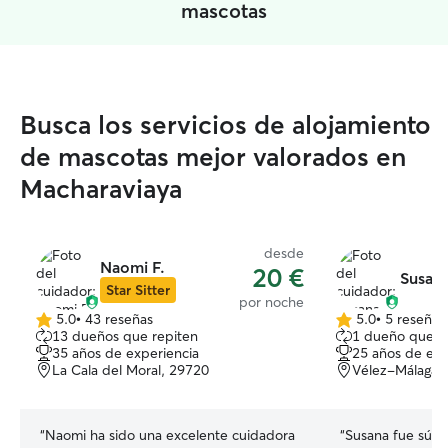
mascotas
Busca los servicios de alojamiento
de mascotas mejor valorados en
Macharaviaya
desde
Naomi F.
20 €
Susana
Star Sitter
por noche
5.0
•
43 reseñas
5.0
•
5 reseñas
5.0
5.0
13 dueños que repiten
1 dueño que r
de
de
35 años de experiencia
25 años de exp
5
5
La Cala del Moral, 29720
Vélez-Málaga,
estrellas
estrellas
“
Naomi ha sido una excelente cuidadora
“
Susana fue súpe