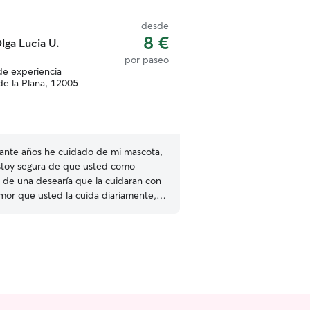
desde
8 €
lga Lucia U.
por paseo
de experiencia
de la Plana, 12005
ante años he cuidado de mi mascota,
stoy segura de que usted como
o de una desearía que la cuidaran con
mor que usted la cuida diariamente,
velo porque siempre estén cómodos
endiente de la alimentación que no
de agua ni de cualquier otra
que pueda presentar la mascota.
e trabajo solo por horas en ciertos
íficos por eso tengo muchísimo
ponible para dedicarlo al cuidado de