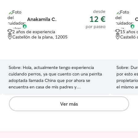
desde
12 €
Anakamila C.
O
por paseo
2 años de experiencia
15 años 
Castellón de la plana, 12005
Castelló 
Sobre:
Hola, actualmente tengo experiencia
Sobre:
Dur
cuidando perros, ya que cuento con una perrita
por esto e
adoptada llamada China que por ahora se
propietari
encuentra en casa de mis padres y
el mismo a
recientemente cuidé a un Pastor Alemán
por ende 
durante un fin de semana, donde el perrito
jugando, p
Ver más
estuvo muy contento. En este momento tengo
falte nada 
disponibilidad de tiempo completo, lo que me
necesidad 
permite dedicarme a brindar atención, paseos y
Actualment
juegos a los perritos que cuido. Además, ofrezco
días espec
servicio de alojamiento y transporte a domicilio
tiempo dis