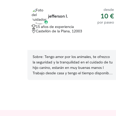
desde
10 €
jefferson l.
por paseo
15 años de experiencia
Castellón de la Plana, 12003
Sobre:
Tengo amor por los animales, te ofrezco
la seguridad y la tranquilidad en el cuidado de tu
hijo canino, estarán en muy buenas manos l
Trabajo desde casa y tengo el tiempo disponible
para cuidar y dar amor a tus mascotas es para mi
importante que ellos estén bien y felices
Ofrezco ambos servicios puedo ir a tu casa y
cuidarlos si eso prefieres y también pueden
venir a mi casa tus mascotas y aquí los cuidares