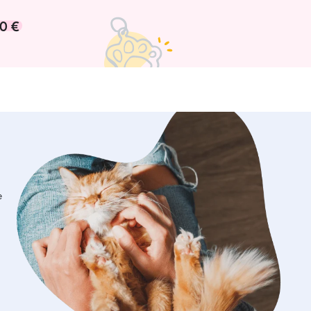
s, los días y los horarios son a
 están por fuera de los que ya he
0 €
 El cuidado que quiero
ra tu mascota va a ser en su propio
ende esto va a generar una zona de
ra la mascota evitando que se sienta
 fuera de tranquilidad para el
e compartir conmigo.
e