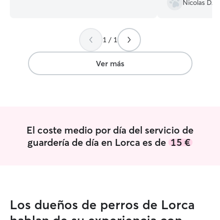
Nicolas D.
encantaria pasar el tiempo con seres
vivos que amo y dan amor incondicional.
Lamentablemente perdí a mi hija
1 / 1
peludita y la compañía de una mascota
siempre hace falta. Mucho amor para
repartir todos los días y todo el día. Vivo
Ver más
en un piso, pero siempre estoy
dispuesta a salir a pasear y caminar.
Buscando siempre la manera de
mantener activa a la mascota y respirar
aire fresco.
El coste medio por día del servicio de
guardería de día en Lorca es de
15 €
Los dueños de perros de Lorca