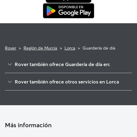
Rover
>
Región de Murcia
>
Lorca
>
Guardería de día
Rover también ofrece Guardería de día en:
Puerto Lumbreras
Rover también ofrece otros servicios en Lorca
Los Conventos
Cuidadores de Perros en Lorca
Aledo
Paseadores de Perros en Lorca
Totana
Cuidado de mascota en Lorca
Pulpí
Cuidadores a domicilio en Lorca
Águilas
Más información
Cuidadores de Gatos en Lorca
Vélez-Rubio