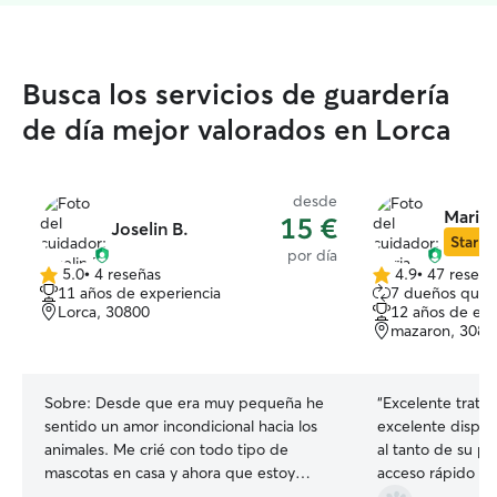
Busca los servicios de guardería
de día mejor valorados en Lorca
desde
Maria 
15 €
Joselin B.
Star Si
por día
5.0
•
4 reseñas
4.9
•
47 reseña
5.0
4.9
11 años de experiencia
7 dueños que 
de
de
Lorca, 30800
12 años de exp
5
5
mazaron, 3087
estrellas
estrellas
Sobre:
Desde que era muy pequeña he
“
Excelente trato 
sentido un amor incondicional hacia los
excelente dispos
animales. Me crié con todo tipo de
al tanto de su pe
mascotas en casa y ahora que estoy
acceso rápido a 
empezando en una nueva ciudad me
los recomendam