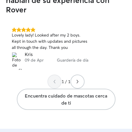
hablan de su experiencia con
Rover
5.0
Lovely lady! Looked after my 2 boys.
de
Kept in touch with updates and pictures
5
all through the day. Thank you
estrellas
Kris
09 de Apr
Guardería de día
1 / 1
Encuentra cuidado de mascotas cerca
de ti