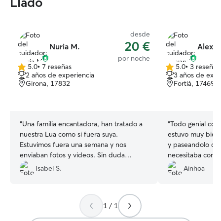
Lladó
desde
20 €
Nuria M.
Alexan
por noche
5.0
•
7 reseñas
5.0
•
3 reseñas
5.0
5.0
2 años de experiencia
3 años de expe
de
de
Girona, 17832
Fortià, 17469
5
5
estrellas
estrellas
“
Una familia encantadora, han tratado a
“
Todo genial con
nuestra Lua como si fuera suya.
estuvo muy bien,
Estuvimos fuera una semana y nos
y paseandolo con
enviaban fotos y videos. Sin duda
necesitaba con es
repetiríamos.
”
tu dedi
Isabel S.
Ainhoa
1 / 1