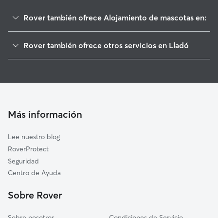
Rover también ofrece Alojamiento de mascotas en:
Cabanelles
Rover también ofrece otros servicios en Lladó
Cistella
Paseadores de Perros en Lladó
Vilanant
Guarderia Canina en Lladó
Crespià
Cuidado de mascota en Lladó
Terrades
Cuidadores a domicilio en Llado
Avinyonet de Puigventós
Más información
Cuidadores de Gatos en Lladó
Navata
Lee nuestro blog
Ordis
RoverProtect
Beuda
Seguridad
Sant Llorenç de la Muga
Centro de Ayuda
Llers
Sobre Rover
Borrassà
Sobre nosotros
Condiciones de Servicio