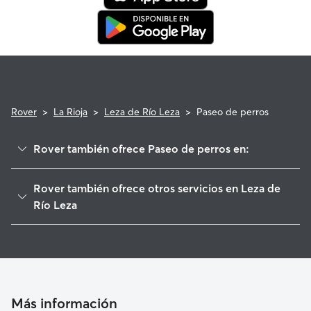
Rover
>
La Rioja
>
Leza de Río Leza
>
Paseo de perros
Rover también ofrece Paseo de perros en:
Clavijo
Rover también ofrece otros servicios en Leza de
Albelda de Iregua
Río Leza
Nalda
Cuidadores de Perros en Leza de Río Leza
Lagunilla del Jubera
Guarderia Canina en Leza de Río Leza
Alberite
Cuidado de mascota en Leza de Río Leza
Sorzano
Cuidadores a domicilio en Leza-De-Rio-Leza
Más información
Murillo de Río Leza