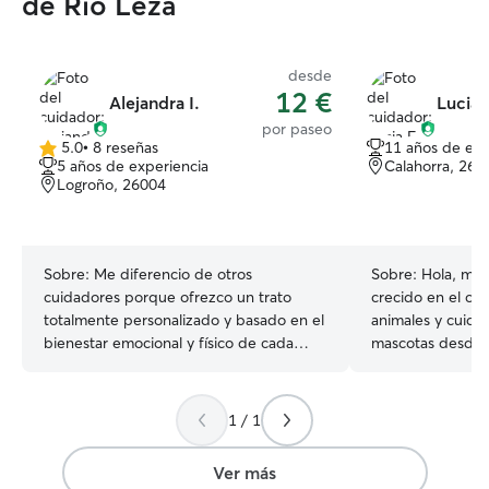
de Río Leza
desde
12 €
Alejandra I.
Lucia 
por paseo
5.0
•
8 reseñas
11 años de exp
5.0
5 años de experiencia
Calahorra, 265
de
Logroño, 26004
5
estrellas
Sobre:
Me diferencio de otros
Sobre:
Hola, mi 
cuidadores porque ofrezco un trato
crecido en el c
totalmente personalizado y basado en el
animales y cuida
bienestar emocional y físico de cada
mascotas desde 
mascota. No solo me encargo de cubrir
aves, roedores, 
sus necesidades básicas, sino que
un perro en mi h
realmente me involucro en su rutina,
siempre he convi
1 / 1
comportamiento y comodidad, como si
conejo en casa d
fueran propios. Para mí, el cuidado de
perfectamente las
Ver más
mascotas no es una tarea más, sino una
diferentes tipos 