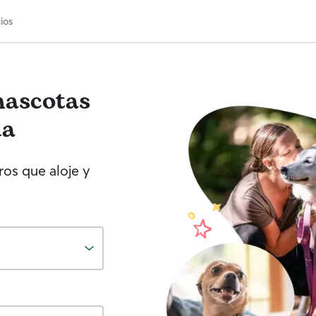
ios
mascotas
da
os que aloje y