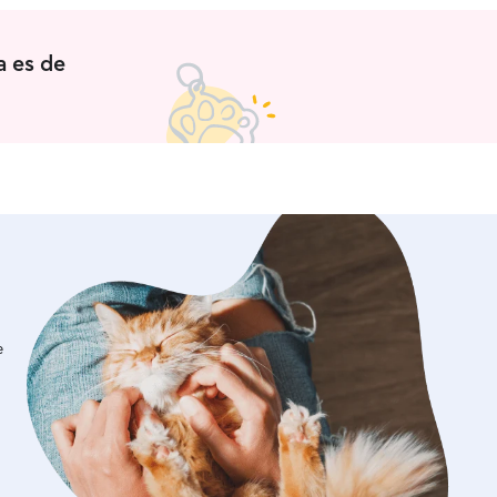
a es de
e