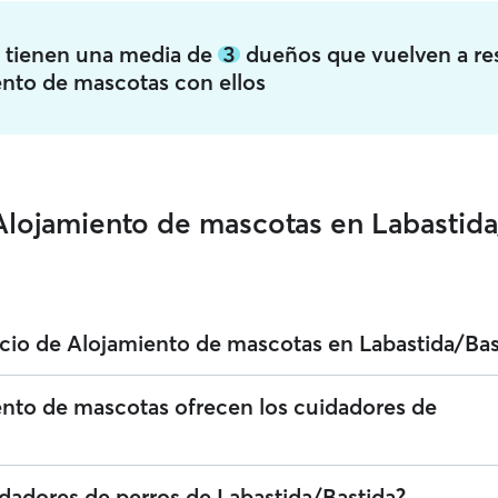
a tienen una media de
3
dueños que vuelven a re
ento de mascotas con ellos
Alojamiento de mascotas en Labastida
cio de Alojamiento de mascotas en Labastida/Bas
 servicios de Alojamiento de mascotas en Labastida/Bastida. Puedes filt
ento de mascotas ofrecen los cuidadores de
 para encontrar al cuidador perfecto cerca de ti. Te recordamos que lo
en someterse a una verificación de identidad tanto para tu seguridad
Alojamiento de mascotas en Labastida/Bastida que ofrecen una atención 
idadores de perros de Labastida/Bastida?