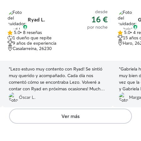
desde
16 €
Ryad L.
G
por noche
5.0
•
8 reseñas
5.0
•
4 r
5.0
5.0
1 dueño que repite
15 años 
de
de
9 años de experiencia
Haro, 26
5
5
Casalarreina, 26230
estrellas
estrellas
“
Lezo estuvo muy contento con Ryad! Se sintió
“
Gabriela h
muy querido y acompañado. Cada día nos
muy bien de
comentó cómo se encontraba Lezo. Volveré a
vez que la
contar con Ryad en próximas ocasiones! Muchas
y Gabriela
gracias por todo, Ryad!
”
fotos y act
Óscar L.
Margar
Ver más