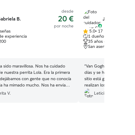
desde
20 €
abriela B.
Jesus G.
por noche
eseñas
5.0
•
17 reseñas
5.0
de experiencia
1 dueño que repite
de
200
35 años de experiencia
5
San asensio, 26340
estrellas
a sido maravillosa. Nos ha cuidado
“
Van Gogh se ha quedado 
 nuestra perrita Lola. Era la primera
días y se ha encontrado re
 dejábamos con gente que no conocía
sitio está genial y los alr
 la ha mimado mucho. Nos ha enviado
realizan los paseos tambié
ualizaciones. Gracias, Gabriela!
”
muy pendiente de él, me
ita V.
Leticia T.
durante su estancia lo cu
dudaré en volver a contar 