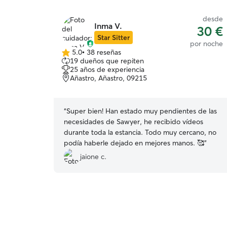
desde
Inma V.
30 €
Star Sitter
por noche
5.0
•
38 reseñas
5.0
19 dueños que repiten
de
25 años de experiencia
5
Añastro, Añastro, 09215
estrellas
“
Super bien! Han estado muy pendientes de las
necesidades de Sawyer, he recibido vídeos
durante toda la estancia. Todo muy cercano, no
podía haberle dejado en mejores manos. 🥰
”
jaione c.