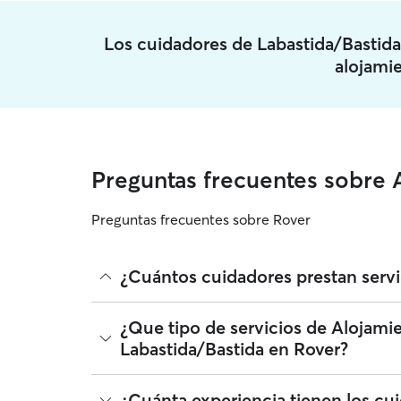
Los cuidadores de Labastida/Bastid
alojami
Preguntas frecuentes sobre 
Preguntas frecuentes sobre Rover
¿Cuántos cuidadores prestan servi
A fecha de agosto 2026, 96 cuidadores ha prestado
¿Que tipo de servicios de Alojami
ampliar el radio, leer reseñas y comparar precios
Labastida/Bastida en Rover?
Alojamiento de mascotas que se unen a Rover deb
perro.
Rover facilita la localización de cuidadores con 
¿Cuánta experiencia tienen los cu