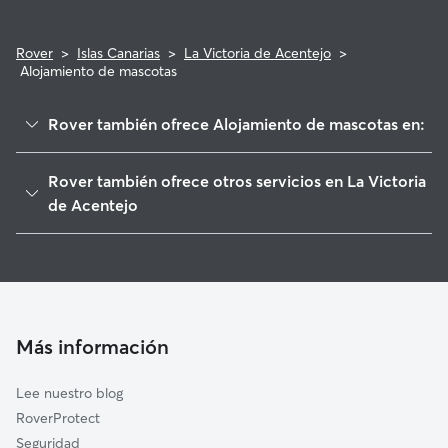
Rover
>
Islas Canarias
>
La Victoria de Acentejo
>
Alojamiento de mascotas
Rover también ofrece Alojamiento de mascotas en:
La Matanza de Acentejo
Rover también ofrece otros servicios en La Victoria
Santa Úrsula
de Acentejo
El Sauzal
Paseadores de Perros en La Victoria de Acentejo
La Orotava
Guarderia Canina en La Victoria de Acentejo
Tacoronte
Cuidado de mascota en La Victoria de Acentejo
Puerto de la Cruz
Cuidadores a domicilio en La-Victoria-De-Acentejo
Más información
Candelaria
Cuidadores de Gatos en La Victoria de Acentejo
Arafo
Lee nuestro blog
Los Realejos
RoverProtect
El Rosario
Seguridad