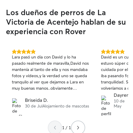
Los dueños de perros de La
Victoria de Acentejo hablan de su
experiencia con Rover
5.0
5.0
Lara pasó un día con David y lo ha
David es un cuid
de
de
pasado realmente de maravilla,David nos
estuvo súper con
5
5
mantenía al tanto de ella y nos mandaba
cuidada por el.
estrellas
estrellas
fotos y vídeos,y la verdad uno se queda
iba pasando foto
tranquilo al ver que dejamos a Lara en
tranquilidad. Sin
muy buenas manos..obviamente
volveríamos a dej
contaremos con él para otros días ..Lara
el.
Dayrenn
Briseida D.
se fue muy contenta 🩷
10 de
30 de Jul
Alojamiento de mascotas
May
1 / 1