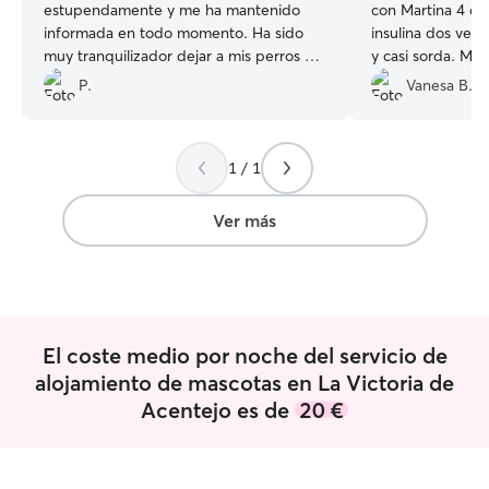
estupendamente y me ha mantenido
con Martina 4 dí
informada en todo momento. Ha sido
insulina dos veces
muy tranquilizador dejar a mis perros en
y casi sorda. Mar
tan buenas manos.
”
todos los días y
P.
Vanesa B.
casa. Su casa es 
jardín, por lo q
Todo fue genial.
”
1 / 1
Ver más
El coste medio por noche del servicio de
alojamiento de mascotas en La Victoria de
Acentejo es de
20 €