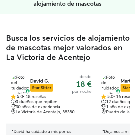
alojamiento de mascotas
Busca los servicios de alojamiento
de mascotas mejor valorados en
La Victoria de Acentejo
desde
David G.
Martin
18 €
Star Sitter
Star Si
por noche
5.0
•
18 reseñas
5.0
•
16 reseña
5.0
5.0
3 dueños que repiten
12 dueños que
de
de
30 años de experiencia
1 año de exper
5
5
La Victoria de Acentejo, 38380
Puerto de la C
estrellas
estrellas
“
David ha cuidado a mis perros
“
Dejamos a mi pe