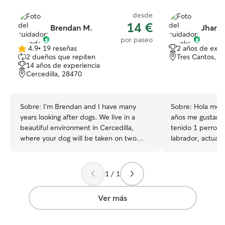
desde
14 €
Brendan M.
Jhanka
por paseo
4.9
•
19 reseñas
2 años de expe
4.9
2 dueños que repiten
Tres Cantos, 2
de
14 años de experiencia
5
Cercedilla, 28470
estrellas
Sobre:
I'm Brendan and I have many
Sobre:
Hola me l
years looking after dogs. We live in a
años me gustan 
beautiful environment in Cercedilla,
tenido 1 perro d
where your dog will be taken on two
labrador, actual
walks in the woods and countryside.
peru 2 hembras 
There they have a chance to stretch
cariñosa y muy at
their legs but back in our enclosed large
Soy mama de un
1 / 1
garden there are many different parts to
meses y un niño
sit and to play. Inside the house the dogs
han criado con 
Ver más
sleep downstairs either in the living room
tener tiempo libr
or kitchen. Soy Brendan y llevo muchos
pasearlos, cuidar
años cuidando perros. Vivimos en un
necesario. actuamente vivo en un piso,