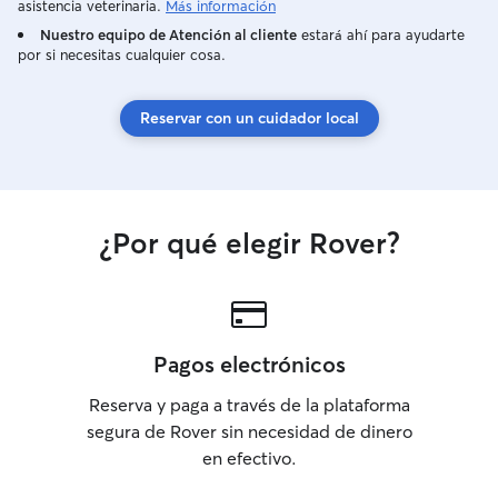
asistencia veterinaria.
Más información
happy but secure. Tengo un gran jardín
cerrado (ver fotos). Soy el orgulloso
Nuestro equipo de Atención al cliente
estará ahí para ayudarte
por si necesitas cualquier cosa.
dueño de un perro pequeño, mediano y
muy amigable llamado Diego. Cumpliré
con el horario de comida y paseos de
Reservar con un cuidador local
sus perros, creo que es muy importante
que los perros no solo se sientan felices
sino seguros.
¿Por qué elegir Rover?
Pagos electrónicos
Reserva y paga a través de la plataforma
segura de Rover sin necesidad de dinero
en efectivo.