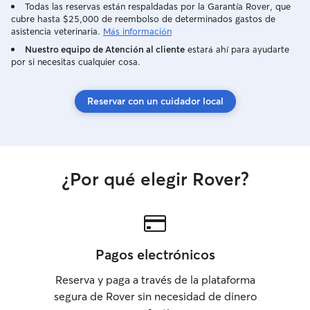
conmigo para cualquier duda. 🤗
Todas las reservas están respaldadas por la Garantía Rover, que
cubre hasta $25,000 de reembolso de determinados gastos de
Actualmente trabajo en horario de
asistencia veterinaria.
Más información
mañana de lunes a viernes y guardias
según cuadrante, porque lo que por lo
Nuestro equipo de Atención al cliente
estará ahí para ayudarte
por si necesitas cualquier cosa.
general, tengo disponibilidad por las
tardes y los fines de semana.
Actualmente, no ofrezco servicio de
Reservar con un cuidador local
guardería en mi domicilio no disponer
del espacio idóneo. Por lo que ofrezco
paseos y visitas a domicilio para perros, y
servicio de Catsitter a domicilio.
¿Por qué elegir Rover?
Pagos electrónicos
Reserva y paga a través de la plataforma
segura de Rover sin necesidad de dinero