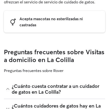
ofrezcan el servicio de servicio de cuidado de gatos.
Acepta mascotas no esterilizadas ni
castradas
Preguntas frecuentes sobre Visitas
a domicilio en La Colilla
Preguntas frecuentes sobre Rover
¿Cuánto cuesta contratar a un cuidador
de gatos en La Colilla?
Los cuidadores de gatos de Rover tienen plena libertad para
¿Cuántos cuidadores de gatos hay en La
fijar sus tarifas. El coste medio de un cuidador de gatos en