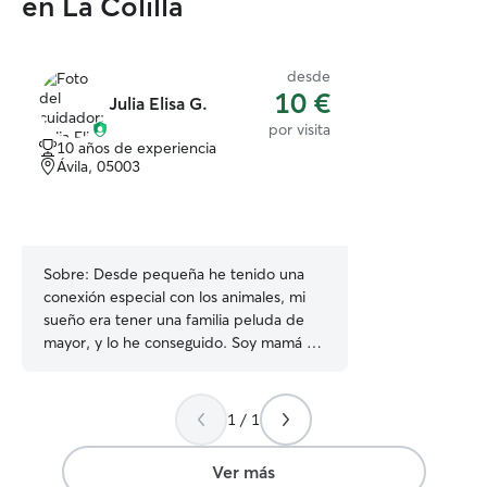
en La Colilla
desde
10 €
Julia Elisa G.
por visita
10 años de experiencia
Ávila, 05003
Sobre:
Desde pequeña he tenido una
conexión especial con los animales, mi
sueño era tener una familia peluda de
mayor, y lo he conseguido. Soy mamá de
❤️ de un preciosa Border collie que se
llama Aloha (que le falta una patita, pero
le sobran las ganas de correr a por su 🥏)
1 / 1
y dos gatitos, Nuca (gatita de 10 años) y
Leo (mi naranjito hipermimoso). Con
Ver más
ellos he aprendido los cuidados que