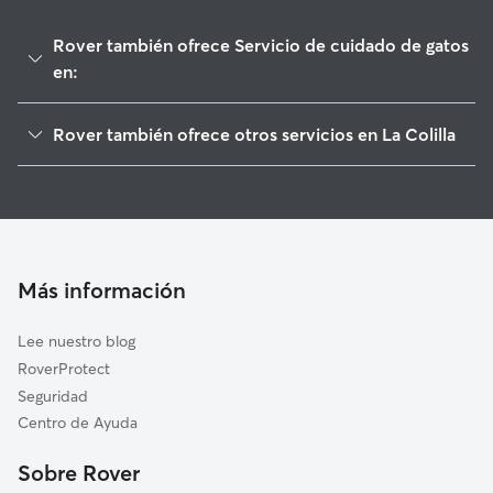
Rover también ofrece Servicio de cuidado de gatos
en:
Ávila
Rover también ofrece otros servicios en La Colilla
Riofrío
Cuidadores de Perros en La Colilla
Cardeñosa
Paseadores de Perros en La Colilla
Mironcillo
Guarderia Canina en La Colilla
Bularros
Cuidado de mascota en La Colilla
Tornadizos de Ávila
Más información
Cuidadores a domicilio en La-Colilla
Mingorría
Lee nuestro blog
San Esteban de los Patos
RoverProtect
Pozanco
Seguridad
Ojos-Albos
Centro de Ayuda
San Bartolomé de Pinares
Sobre Rover
Herradón de Pinares